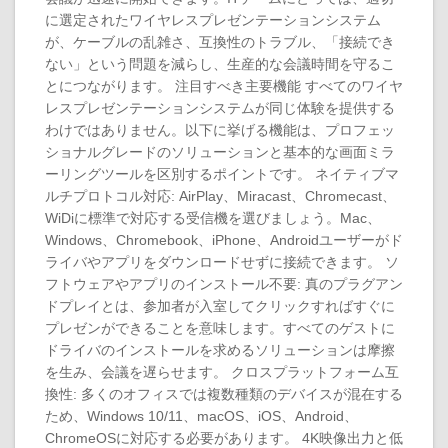
に選定されたワイヤレスプレゼンテーションシステム
が、ケーブルの乱雑さ、互換性のトラブル、「接続でき
ない」という問題を減らし、生産的な会議時間を守るこ
とにつながります。 注目すべき主要機能 すべてのワイヤ
レスプレゼンテーションシステムが同じ体験を提供する
わけではありません。以下に挙げる機能は、プロフェッ
ショナルグレードのソリューションと基本的な画面ミラ
ーリングツールを区別するポイントです。 ネイティブマ
ルチプロトコル対応: AirPlay、Miracast、Chromecast、
WiDiに標準で対応する受信機を選びましょう。Mac、
Windows、Chromebook、iPhone、Androidユーザーがド
ライバやアプリをダウンロードせずに接続できます。 ソ
フトウェアやアプリのインストール不要: 真のプラグアン
ドプレイとは、参加者が入室してクリックすればすぐに
プレゼンができることを意味します。すべてのゲストに
ドライバのインストールを求めるソリューションは摩擦
を生み、会議を遅らせます。 クロスプラットフォーム互
換性: 多くのオフィスでは複数種類のデバイスが混在する
ため、Windows 10/11、macOS、iOS、Android、
ChromeOSに対応する必要があります。 4K映像出力と低