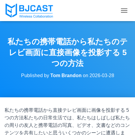
T
O
G
G
L
私たちの携帯電話から私たちのテ
E
N
レビ画面に直接画像を投影する 5
A
V
つの方法
I
G
Published by
Tom Brandon
on
2026-03-28
A
T
I
O
N
私たちの携帯電話から直接テレビ画面に画像を投影する 5
つの方法私たちの日常生活では、私たちはしばしば私たち
の周りの友人と携帯電話の写真、ビデオ、文書などのコン
テンツを共有したいと思ういくつかのシーンに遭遇しま