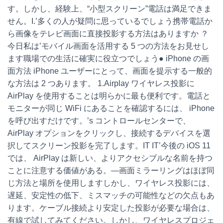
す。しかし、経験上、“小型スクリーン”電話は満足できま
せん。I.’多くの人が疑問に思っているでしょう携帯電話か
ら画像をテレビ画面に直接投影する方法はありますか ？
今日私は’モバイル画面を活用する 5 つの方法をお見せし
ます職場での生活に確実に役立つでしょう● iPhone の画
面方法 iPhone ユーザーにとって、画面を提示する一般的
な方法は 2 つあります。 1.Airplay ワイヤレス投影に
AirPlay を使用することは明らかに最も便利です。電話と
モニターが同じ WiFi にあることを確認するには、 iPhone
を呼び出すだけです。’s コントロールセンターで、
AirPlay オプションをクリックし、接続するデバイスを選
択してスクリーン投影を完了します。IT IT’今後の iOS 11
では、 AirPlay は新しい、よりアクセシブルな名前を持つ
ことに注意する価値がある。—画面ミラーリングはほぼ同
じ方法と場所を使用しますしかし、ワイヤレス投影には、
遅延、安定性の低下、ミスマッチの可能性などの欠点もあ
ります。ケーブル接続より安定した投影が必要な場合は、
有線で試してみてください。しかし、ワイヤレスプロジェ