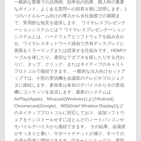
一般的な業務での活用例、効率化の効果、購入時の重要
なポイント、よくある質問への回答を順に説明します。1
つのハドルルーム向けの導入から全社規模での展開ま
で、実用的な知見を提供します。 ワイヤレスプレゼンテ
ーションシステムとは？ ワイヤレスプレゼンテーション
システムとは、ハードウェアとソフトウェアを組み合わ
せ、ワイヤレスネットワーク経由で共有ディスプレイに
画面をミラーリングまたは拡張する仕組みです。HDMIケ
ーブルを挿したり、適切なアダプタを探したりする代わ
りに、タップ、クリック、またはネイティブのキャスト
プロトコルで接続できます。 一般的な法人向けセットア
ップでは、小型の受信機を会議室のテレビやプロジェク
タに接続します。参加者は各自のデバイスからその受信
機にコンテンツを送信します。最新のシステムは
AirPlay(Apple)、Miracast(WindowsおよびAndroid)、
Chromecast(Google)、WiDi(Intel Wireless Display)など
のネイティブプロトコルに対応しており、追加ソフトウ
ェアをインストールせずにほとんどのノートパソコンや
モバイルデバイスから接続できます。 その結果、会議室
がすっきりと整い、サポートチケットが減り、すべての
会議が迅速に開始できます。ITチームにとっては、適切