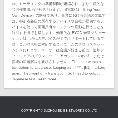
れ、ミーティングの準備時間が短縮され、より生産的な
共同作業環境が実現されます。 BYOD は「Bring Your
Own Device」の略称であり、企業における会議の文脈で
は、参加者各自の所有するデバイスや会社が提供するデ
バイスを使って画面共有やコンテンツ投影を行うことを
許可する慣行を指します。効果的な BYOD 会議ソリュー
ションは、現代のデバイスがすでにサポートしているプ
ロトコルや規格に対応することで、このプロセスをシー
ムレスにします。ユーザーは会議が始まる前に、追加ソ
フトウェアのダウンロード、アカウントの作成、または
接続の問題解決を要求されません。 The user wants a
translation to Japanese, keeping ## , ### , [h1] markers
as-is. They want only translation. So I need to output
Japanese text.
Read more…
COPYRIGHT © SUZHOU BIJIE NETWORKS CO,.LTD