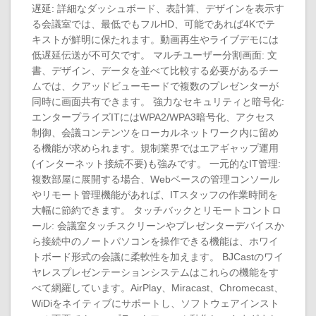
遅延: 詳細なダッシュボード、表計算、デザインを表示す
る会議室では、最低でもフルHD、可能であれば4Kでテ
キストが鮮明に保たれます。動画再生やライブデモには
低遅延伝送が不可欠です。 マルチユーザー分割画面: 文
書、デザイン、データを並べて比較する必要があるチー
ムでは、クアッドビューモードで複数のプレゼンターが
同時に画面共有できます。 強力なセキュリティと暗号化:
エンタープライズITにはWPA2/WPA3暗号化、アクセス
制御、会議コンテンツをローカルネットワーク内に留め
る機能が求められます。規制業界ではエアギャップ運用
(インターネット接続不要)も強みです。 一元的なIT管理:
複数部屋に展開する場合、Webベースの管理コンソール
やリモート管理機能があれば、ITスタッフの作業時間を
大幅に節約できます。 タッチバックとリモートコントロ
ール: 会議室タッチスクリーンやプレゼンターデバイスか
ら接続中のノートパソコンを操作できる機能は、ホワイ
トボード形式の会議に柔軟性を加えます。 BJCastのワイ
ヤレスプレゼンテーションシステムはこれらの機能をす
べて網羅しています。AirPlay、Miracast、Chromecast、
WiDiをネイティブにサポートし、ソフトウェアインスト