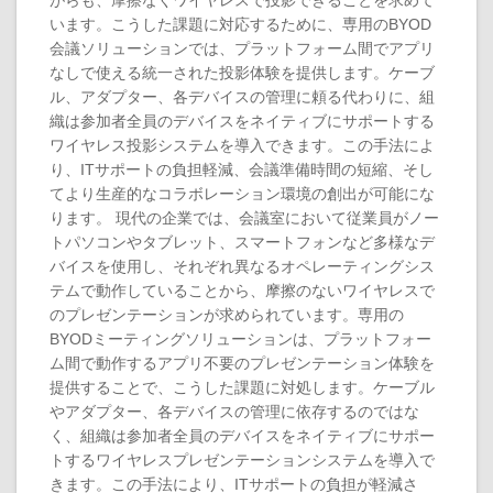
がらも、摩擦なくワイヤレスで投影できることを求めて
います。こうした課題に対応するために、専用のBYOD
会議ソリューションでは、プラットフォーム間でアプリ
なしで使える統一された投影体験を提供します。ケーブ
ル、アダプター、各デバイスの管理に頼る代わりに、組
織は参加者全員のデバイスをネイティブにサポートする
ワイヤレス投影システムを導入できます。この手法によ
り、ITサポートの負担軽減、会議準備時間の短縮、そし
てより生産的なコラボレーション環境の創出が可能にな
ります。 現代の企業では、会議室において従業員がノー
トパソコンやタブレット、スマートフォンなど多様なデ
バイスを使用し、それぞれ異なるオペレーティングシス
テムで動作していることから、摩擦のないワイヤレスで
のプレゼンテーションが求められています。専用の
BYODミーティングソリューションは、プラットフォー
ム間で動作するアプリ不要のプレゼンテーション体験を
提供することで、こうした課題に対処します。ケーブル
やアダプター、各デバイスの管理に依存するのではな
く、組織は参加者全員のデバイスをネイティブにサポー
トするワイヤレスプレゼンテーションシステムを導入で
きます。この手法により、ITサポートの負担が軽減さ