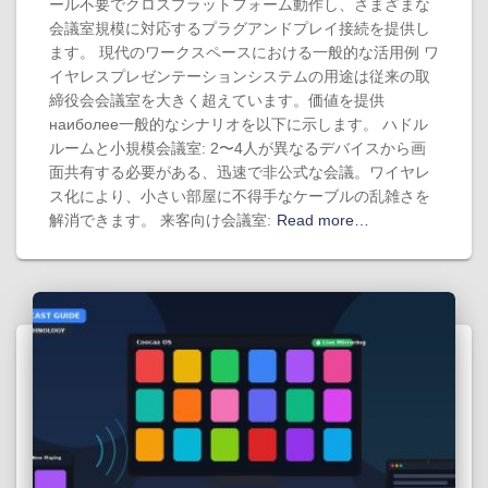
ール不要でクロスプラットフォーム動作し、さまざまな
会議室規模に対応するプラグアンドプレイ接続を提供し
ます。 現代のワークスペースにおける一般的な活用例 ワ
イヤレスプレゼンテーションシステムの用途は従来の取
締役会会議室を大きく超えています。価値を提供
наиболее一般的なシナリオを以下に示します。 ハドル
ルームと小規模会議室: 2〜4人が異なるデバイスから画
面共有する必要がある、迅速で非公式な会議。ワイヤレ
ス化により、小さい部屋に不得手なケーブルの乱雑さを
解消できます。 来客向け会議室:
Read more…