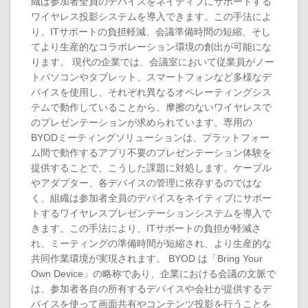
織は参加者全員のデバイスをネイティブにサポートする
ワイヤレス投影システムを導入できます。この手法によ
り、ITサポートの負担軽減、会議準備時間の短縮、そし
てより生産的なコラボレーション環境の創出が可能にな
ります。 現代の企業では、会議室において従業員がノー
トパソコンやタブレット、スマートフォンなど多様なデ
バイスを使用し、それぞれ異なるオペレーティングシス
テムで動作していることから、摩擦のないワイヤレスで
のプレゼンテーションが求められています。専用の
BYODミーティングソリューションは、プラットフォー
ム間で動作するアプリ不要のプレゼンテーション体験を
提供することで、こうした課題に対処します。ケーブル
やアダプター、各デバイスの管理に依存するのではな
く、組織は参加者全員のデバイスをネイティブにサポー
トするワイヤレスプレゼンテーションシステムを導入で
きます。この手法により、ITサポートの負担が軽減さ
れ、ミーティングの準備時間が短縮され、より生産的な
共同作業環境が実現されます。 BYOD は「Bring Your
Own Device」の略称であり、企業における会議の文脈で
は、参加者各自の所有するデバイスや会社が提供するデ
バイスを使って画面共有やコンテンツ投影を行うことを