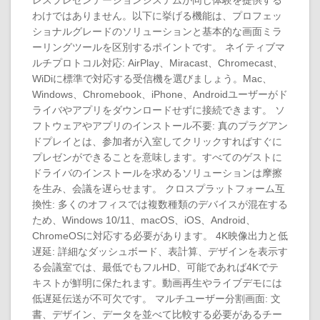
レスプレゼンテーションシステムが同じ体験を提供する
わけではありません。以下に挙げる機能は、プロフェッ
ショナルグレードのソリューションと基本的な画面ミラ
ーリングツールを区別するポイントです。 ネイティブマ
ルチプロトコル対応: AirPlay、Miracast、Chromecast、
WiDiに標準で対応する受信機を選びましょう。Mac、
Windows、Chromebook、iPhone、Androidユーザーがド
ライバやアプリをダウンロードせずに接続できます。 ソ
フトウェアやアプリのインストール不要: 真のプラグアン
ドプレイとは、参加者が入室してクリックすればすぐに
プレゼンができることを意味します。すべてのゲストに
ドライバのインストールを求めるソリューションは摩擦
を生み、会議を遅らせます。 クロスプラットフォーム互
換性: 多くのオフィスでは複数種類のデバイスが混在する
ため、Windows 10/11、macOS、iOS、Android、
ChromeOSに対応する必要があります。 4K映像出力と低
遅延: 詳細なダッシュボード、表計算、デザインを表示す
る会議室では、最低でもフルHD、可能であれば4Kでテ
キストが鮮明に保たれます。動画再生やライブデモには
低遅延伝送が不可欠です。 マルチユーザー分割画面: 文
書、デザイン、データを並べて比較する必要があるチー