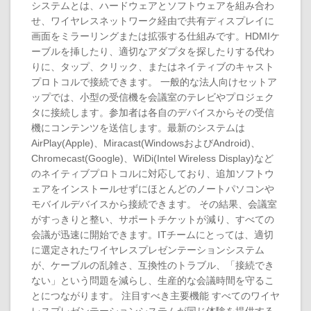
システムとは、ハードウェアとソフトウェアを組み合わ
せ、ワイヤレスネットワーク経由で共有ディスプレイに
画面をミラーリングまたは拡張する仕組みです。HDMIケ
ーブルを挿したり、適切なアダプタを探したりする代わ
りに、タップ、クリック、またはネイティブのキャスト
プロトコルで接続できます。 一般的な法人向けセットア
ップでは、小型の受信機を会議室のテレビやプロジェク
タに接続します。参加者は各自のデバイスからその受信
機にコンテンツを送信します。最新のシステムは
AirPlay(Apple)、Miracast(WindowsおよびAndroid)、
Chromecast(Google)、WiDi(Intel Wireless Display)など
のネイティブプロトコルに対応しており、追加ソフトウ
ェアをインストールせずにほとんどのノートパソコンや
モバイルデバイスから接続できます。 その結果、会議室
がすっきりと整い、サポートチケットが減り、すべての
会議が迅速に開始できます。ITチームにとっては、適切
に選定されたワイヤレスプレゼンテーションシステム
が、ケーブルの乱雑さ、互換性のトラブル、「接続でき
ない」という問題を減らし、生産的な会議時間を守るこ
とにつながります。 注目すべき主要機能 すべてのワイヤ