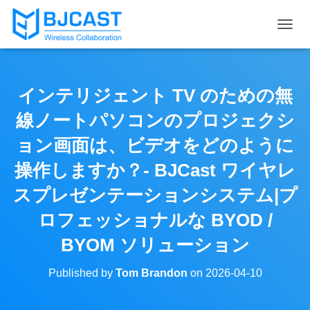
T
O
G
G
L
インテリジェント TV のための無
E
N
線ノートパソコンのプロジェクシ
A
V
ョン画面は、ビデオをどのように
I
操作しますか？- BJCast ワイヤレ
G
A
スプレゼンテーションシステム|プ
T
I
ロフェッショナルな BYOD /
O
N
BYOM ソリューション
Published by
Tom Brandon
on
2026-04-10