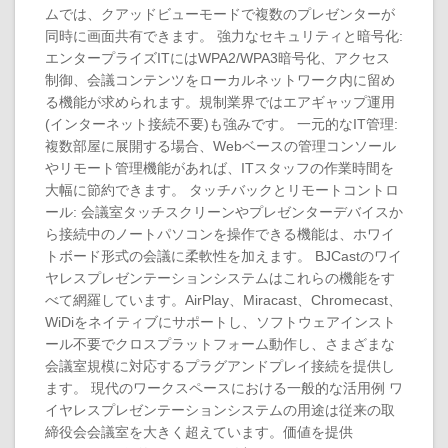
ムでは、クアッドビューモードで複数のプレゼンターが
同時に画面共有できます。 強力なセキュリティと暗号化:
エンタープライズITにはWPA2/WPA3暗号化、アクセス
制御、会議コンテンツをローカルネットワーク内に留め
る機能が求められます。規制業界ではエアギャップ運用
(インターネット接続不要)も強みです。 一元的なIT管理:
複数部屋に展開する場合、Webベースの管理コンソール
やリモート管理機能があれば、ITスタッフの作業時間を
大幅に節約できます。 タッチバックとリモートコントロ
ール: 会議室タッチスクリーンやプレゼンターデバイスか
ら接続中のノートパソコンを操作できる機能は、ホワイ
トボード形式の会議に柔軟性を加えます。 BJCastのワイ
ヤレスプレゼンテーションシステムはこれらの機能をす
べて網羅しています。AirPlay、Miracast、Chromecast、
WiDiをネイティブにサポートし、ソフトウェアインスト
ール不要でクロスプラットフォーム動作し、さまざまな
会議室規模に対応するプラグアンドプレイ接続を提供し
ます。 現代のワークスペースにおける一般的な活用例 ワ
イヤレスプレゼンテーションシステムの用途は従来の取
締役会会議室を大きく超えています。価値を提供