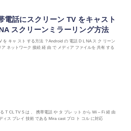
d 携帯電話にスクリーン TV をキャスト
 DLNA スクリーンミラーリング方法
V を キャ スト する方法 ？Android の 電話 D L NA ス ク リーン
ル エリア ネットワーク 接続 経 由 で メディア ファイルを 共有 する
 T CL TV S は 、 携帯電話 や タ ブレ ット から Wi – Fi 経 由
ィス プレイ 技術 である Mira cast プロ ト コル に対応