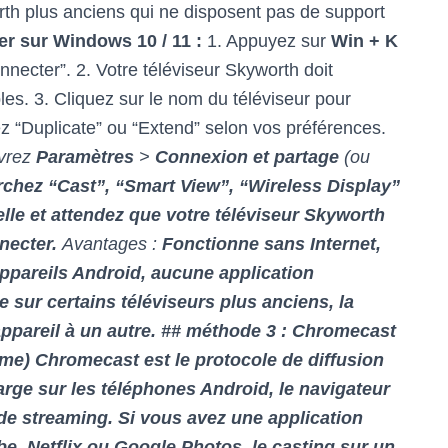
rth plus anciens qui ne disposent pas de support
er sur Windows 10 / 11 :
1. Appuyez sur
Win + K
nnecter”. 2. Votre téléviseur Skyworth doit
les. 3. Cliquez sur le nom du téléviseur pour
z “Duplicate” ou “Extend” selon vos préférences.
vrez
Paramètres
>
Connexion et partage
(ou
erchez “Cast”, “Smart View”, “Wireless Display”
lle et attendez que votre téléviseur Skyworth
nnecter.
Avantages :
Fonctionne sans Internet,
pareils Android, aucune application
 sur certains téléviseurs plus anciens, la
appareil à un autre. ## méthode 3 : Chromecast
rme) Chromecast est le protocole de diffusion
harge sur les téléphones Android, le navigateur
e streaming. Si vous avez une application
, Netflix ou Google Photos, le casting sur un