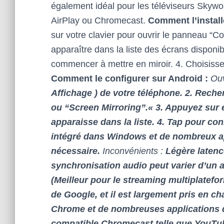
également idéal pour les téléviseurs Skywo
AirPlay ou Chromecast.
Comment l’install
sur votre clavier pour ouvrir le panneau “Co
apparaître dans la liste des écrans disponib
commencer à mettre en miroir. 4. Choisisse
Comment le configurer sur Android :
Ou
Affichage
) de votre téléphone. 2. Rech
ou “Screen Mirroring”.« 3. Appuyez sur e
apparaisse dans la liste. 4. Tap pour co
intégré dans Windows et de nombreux ap
nécessaire.
Inconvénients :
Légère latence
synchronisation audio peut varier d’un 
(Meilleur pour le streaming multiplatefo
de Google, et il est largement pris en c
Chrome et de nombreuses applications d
compatible Chromecast telle que YouTube