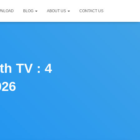
WNLOAD
BLOG
ABOUT US
CONTACT US
h TV : 4
026