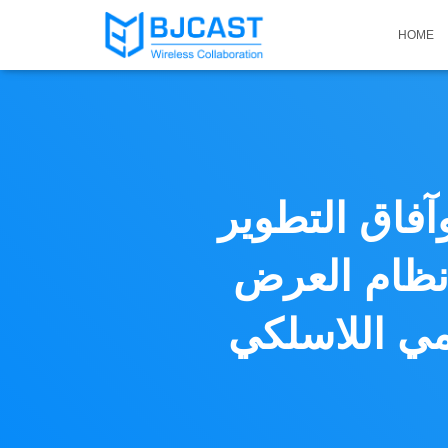
HOME
آفاق التطوير
 نظام العرض
لكي BJCast| حلول BYOD / BYOM