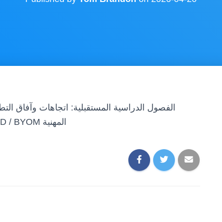
الفصول الدراسية المستقبلية: اتجاهات وآفاق التط
العرض التقديمي اللاسلكي BJCast| حلول BYOD / BYOM المهنية