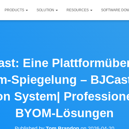
PRODUCTS
SOLUTION
RESOURCES
SOFTWARE DO
st: Eine Plattformübe
m-Spiegelung – BJCas
on System| Profession
BYOM-Lösungen
Published by
Tom Brandon
on
2026-04-20