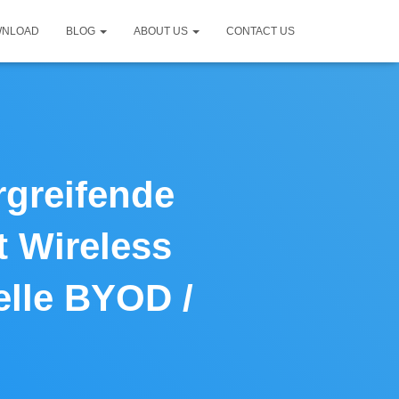
WNLOAD
BLOG
ABOUT US
CONTACT US
rgreifende
t Wireless
elle BYOD /