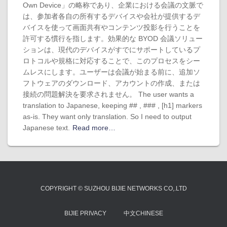
Own Device」の略称であり、企業における会議の文脈で
は、参加者各自の所有するデバイスや会社が提供するデ
バイスを使って画面共有やコンテンツ投影を行うことを
許可する慣行を指します。効果的な BYOD 会議ソリュー
ションは、現代のデバイスがすでにサポートしているプ
ロトコルや規格に対応することで、このプロセスをシー
ムレスにします。ユーザーは会議が始まる前に、追加ソ
フトウェアのダウンロード、アカウントの作成、または
接続の問題解決を要求されません。 The user wants a
translation to Japanese, keeping ## , ### , [h1] markers
as-is. They want only translation. So I need to output
Japanese text.
Read more…
COPYRIGHT © SUZHOU BIJIE NETWORKS CO,.LTD
BIJIE PRIVACY
中文CHINESE