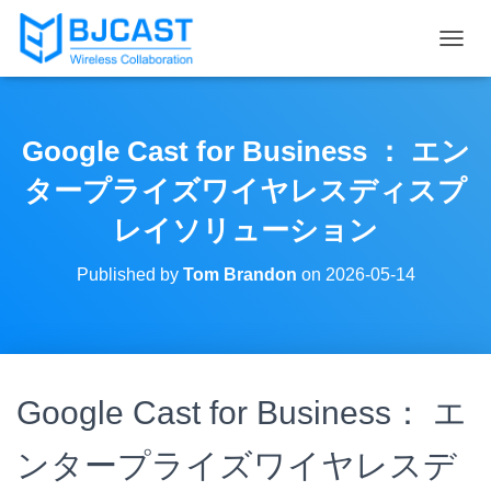
T
O
G
G
L
Google Cast for Business ： エン
E
N
タープライズワイヤレスディスプ
A
V
レイソリューション
I
G
Published by
Tom Brandon
on
2026-05-14
A
T
I
O
N
Google Cast for Business： エ
ンタープライズワイヤレスデ