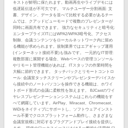
キストが鮮明に保たれます。動画再生やライブデモには
低遅延伝送が不可欠です。 マルチユーザー分割画面: 文
書、デザイン、データを並べて比較する必要があるチー
ムでは、クアッドビューモードで複数のプレゼンターが
同時に画面共有できます。 強力なセキュリティと暗号化:
エンタープライズITにはWPA2/WPA3暗号化、アクセス
制御、会議コンテンツをローカルネットワーク内に留め
る機能が求められます。規制業界ではエアギャップ運用
(インターネット接続不要)も強みです。 一元的なIT管理:
複数部屋に展開する場合、Webベースの管理コンソール
やリモート管理機能があれば、ITスタッフの作業時間を
大幅に節約できます。 タッチバックとリモートコントロ
ール: 会議室タッチスクリーンやプレゼンターデバイスか
ら接続中のノートパソコンを操作できる機能は、ホワイ
トボード形式の会議に柔軟性を加えます。 BJCastのワイ
ヤレスプレゼンテーションシステムはこれらの機能をす
べて網羅しています。AirPlay、Miracast、Chromecast、
WiDiをネイティブにサポートし、ソフトウェアインスト
ール不要でクロスプラットフォーム動作し、さまざまな
会議室規模に対応するプラグアンドプレイ接続を提供し