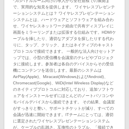
つのハドルルーム向けの導入から全社規模での展開ま
で、実用的な知見を提供します。 ワイヤレスプレゼンテ
ーションシステムとは？ ワイヤレスプレゼンテーション
システムとは、ハードウェアとソフトウェアを組み合わ
せ、ワイヤレスネットワーク経由で共有ディスプレイに
画面をミラーリングまたは拡張する仕組みです。HDMIケ
ーブルを挿したり、適切なアダプタを探したりする代わ
りに、タップ、クリック、またはネイティブのキャスト
プロトコルで接続できます。 一般的な法人向けセットア
ップでは、小型の受信機を会議室のテレビやプロジェク
タに接続します。参加者は各自のデバイスからその受信
機にコンテンツを送信します。最新のシステムは
AirPlay(Apple)、Miracast(WindowsおよびAndroid)、
Chromecast(Google)、WiDi(Intel Wireless Display)など
のネイティブプロトコルに対応しており、追加ソフトウ
ェアをインストールせずにほとんどのノートパソコンや
モバイルデバイスから接続できます。 その結果、会議室
がすっきりと整い、サポートチケットが減り、すべての
会議が迅速に開始できます。ITチームにとっては、適切
に選定されたワイヤレスプレゼンテーションシステム
が、ケーブルの乱雑さ、互換性のトラブル、「接続でき