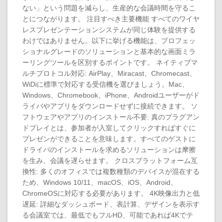
ない」という問題を減らし、生産的な会議時間を守るこ
とにつながります。 注目すべき主要機能 すべてのワイヤ
レスプレゼンテーションシステムが同じ体験を提供する
わけではありません。以下に挙げる機能は、プロフェッ
ショナルグレードのソリューションと基本的な画面ミラ
ーリングツールを区別するポイントです。 ネイティブマ
ルチプロトコル対応: AirPlay、Miracast、Chromecast、
WiDiに標準で対応する受信機を選びましょう。Mac、
Windows、Chromebook、iPhone、Androidユーザーがド
ライバやアプリをダウンロードせずに接続できます。 ソ
フトウェアやアプリのインストール不要: 真のプラグアン
ドプレイとは、参加者が入室してクリックすればすぐに
プレゼンができることを意味します。すべてのゲストに
ドライバのインストールを求めるソリューションは摩擦
を生み、会議を遅らせます。 クロスプラットフォーム互
換性: 多くのオフィスでは複数種類のデバイスが混在する
ため、Windows 10/11、macOS、iOS、Android、
ChromeOSに対応する必要があります。 4K映像出力と低
遅延: 詳細なダッシュボード、表計算、デザインを表示す
る会議室では、最低でもフルHD、可能であれば4Kでテ