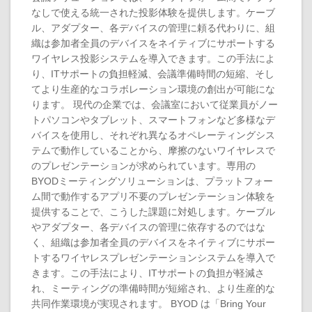
なしで使える統一された投影体験を提供します。ケーブ
ル、アダプター、各デバイスの管理に頼る代わりに、組
織は参加者全員のデバイスをネイティブにサポートする
ワイヤレス投影システムを導入できます。この手法によ
り、ITサポートの負担軽減、会議準備時間の短縮、そし
てより生産的なコラボレーション環境の創出が可能にな
ります。 現代の企業では、会議室において従業員がノー
トパソコンやタブレット、スマートフォンなど多様なデ
バイスを使用し、それぞれ異なるオペレーティングシス
テムで動作していることから、摩擦のないワイヤレスで
のプレゼンテーションが求められています。専用の
BYODミーティングソリューションは、プラットフォー
ム間で動作するアプリ不要のプレゼンテーション体験を
提供することで、こうした課題に対処します。ケーブル
やアダプター、各デバイスの管理に依存するのではな
く、組織は参加者全員のデバイスをネイティブにサポー
トするワイヤレスプレゼンテーションシステムを導入で
きます。この手法により、ITサポートの負担が軽減さ
れ、ミーティングの準備時間が短縮され、より生産的な
共同作業環境が実現されます。 BYOD は「Bring Your