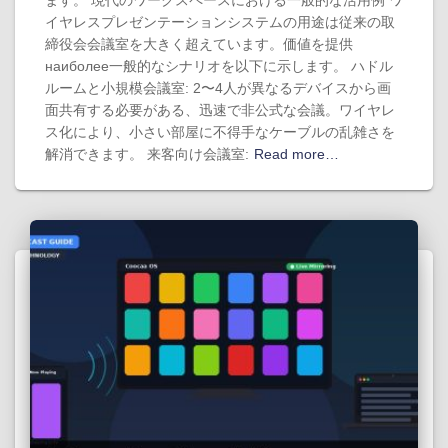
ます。 現代のワークスペースにおける一般的な活用例 ワ
イヤレスプレゼンテーションシステムの用途は従来の取
締役会会議室を大きく超えています。価値を提供
наиболее一般的なシナリオを以下に示します。 ハドル
ルームと小規模会議室: 2〜4人が異なるデバイスから画
面共有する必要がある、迅速で非公式な会議。ワイヤレ
ス化により、小さい部屋に不得手なケーブルの乱雑さを
解消できます。 来客向け会議室:
Read more…