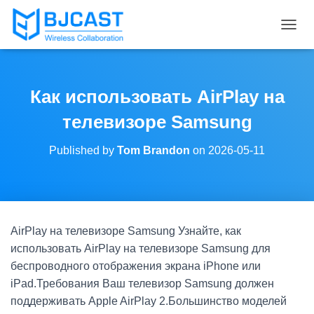
T
O
G
G
L
Как использовать AirPlay на
E
N
телевизоре Samsung
A
V
Published by
Tom Brandon
on
2026-05-11
I
G
A
T
I
O
AirPlay на телевизоре Samsung Узнайте, как
N
использовать AirPlay на телевизоре Samsung для
беспроводного отображения экрана iPhone или
iPad.Требования Ваш телевизор Samsung должен
поддерживать Apple AirPlay 2.Большинство моделей