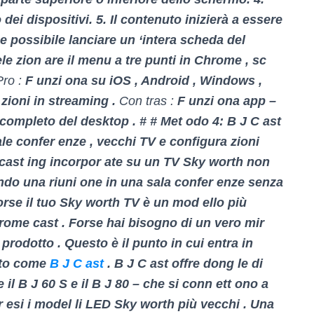
dei dispositivi. 5. Il contenuto inizierà a essere
e possibile lanciare un ‘intera scheda del
e zion are il menu a tre punti in Chrome , sc
ro :
F unzi ona su iOS , Android , Windows ,
 zioni in streaming .
Con tras :
F unzi ona app –
g completo del desktop . # # Met odo 4: B J C ast
le confer enze , vecchi TV e configura zioni
di cast ing incorpor ate su un TV Sky worth non
 ando una riuni one in una sala confer enze senza
Forse il tuo Sky worth TV è un mod ello più
rome cast . Forse hai bisogno di un vero mir
prodotto . Questo è il punto in cui entra in
ato come
B J C ast
. B J C ast offre dong le di
il B J 60 S e il B J 80 – che si conn ett ono a
 esi i model li LED Sky worth più vecchi . Una