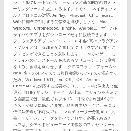
ショナルグレードのソリューションと基本的な画面ミラ
ーリングツールを区別するポイントです。 ネイティブマ
ルチプロトコル対応: AirPlay、Miracast、Chromecast、
WiDiに標準で対応する受信機を選びましょう。Mac、
Windows、Chromebook、iPhone、Androidユーザーがド
ライバやアプリをダウンロードせずに接続できます。 ソ
フトウェアやアプリのインストール不要: 真のプラグアン
ドプレイとは、参加者が入室してクリックすればすぐに
プレゼンができることを意味します。すべてのゲストに
ドライバのインストールを求めるソリューションは摩擦
を生み、会議を遅らせます。 クロスプラットフォーム互
換性: 多くのオフィスでは複数種類のデバイスが混在する
ため、Windows 10/11、macOS、iOS、Android、
ChromeOSに対応する必要があります。 4K映像出力と低
遅延: 詳細なダッシュボード、表計算、デザインを表示す
る会議室では、最低でもフルHD、可能であれば4Kでテ
キストが鮮明に保たれます。動画再生やライブデモには
低遅延伝送が不可欠です。 マルチユーザー分割画面: 文
書、デザイン、データを並べて比較する必要があるチー
ムでは、クアッドビューモードで複数のプレゼンターが