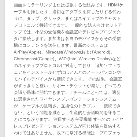
画面をミラーリングまたは拡張する仕組みです。HDMIケ
ーブルを挿したり、適切なアダプタを探したりする代わ
りに、タップ、クリック、またはネイティブのキャスト
プロトコルで接続できます。 一般的な法人向けセットア
ップでは、小型の受信機を会議室のテレビやプロジェク
タに接続します。参加者は各自のデバイスからその受信
機にコンテンツを送信します。最新のシステムは
AirPlay(Apple)、Miracast(WindowsおよびAndroid)、
Chromecast(Google)、WiDi(Intel Wireless Display)など
のネイティブプロトコルに対応しており、追加ソフトウ
ェアをインストールせずにほとんどのノートパソコンや
モバイルデバイスから接続できます。 その結果、会議室
がすっきりと整い、サポートチケットが減り、すべての
会議が迅速に開始できます。ITチームにとっては、適切
に選定されたワイヤレスプレゼンテーションシステム
が、ケーブルの乱雑さ、互換性のトラブル、「接続でき
ない」という問題を減らし、生産的な会議時間を守るこ
とにつながります。 注目すべき主要機能 すべてのワイヤ
レスプレゼンテーションシステムが同じ体験を提供する
わけではありません。以下に挙げる機能は、プロフェッ