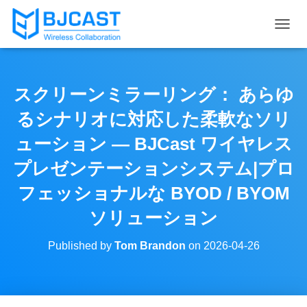
T
O
G
G
L
スクリーンミラーリング： あらゆ
E
N
るシナリオに対応した柔軟なソリ
A
V
ューション — BJCast ワイヤレス
I
プレゼンテーションシステム|プロ
G
A
フェッショナルな BYOD / BYOM
T
I
ソリューション
O
N
Published by
Tom Brandon
on
2026-04-26