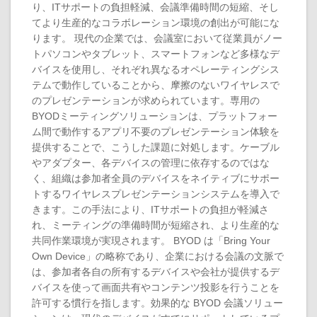
り、ITサポートの負担軽減、会議準備時間の短縮、そし
てより生産的なコラボレーション環境の創出が可能にな
ります。 現代の企業では、会議室において従業員がノー
トパソコンやタブレット、スマートフォンなど多様なデ
バイスを使用し、それぞれ異なるオペレーティングシス
テムで動作していることから、摩擦のないワイヤレスで
のプレゼンテーションが求められています。専用の
BYODミーティングソリューションは、プラットフォー
ム間で動作するアプリ不要のプレゼンテーション体験を
提供することで、こうした課題に対処します。ケーブル
やアダプター、各デバイスの管理に依存するのではな
く、組織は参加者全員のデバイスをネイティブにサポー
トするワイヤレスプレゼンテーションシステムを導入で
きます。この手法により、ITサポートの負担が軽減さ
れ、ミーティングの準備時間が短縮され、より生産的な
共同作業環境が実現されます。 BYOD は「Bring Your
Own Device」の略称であり、企業における会議の文脈で
は、参加者各自の所有するデバイスや会社が提供するデ
バイスを使って画面共有やコンテンツ投影を行うことを
許可する慣行を指します。効果的な BYOD 会議ソリュー