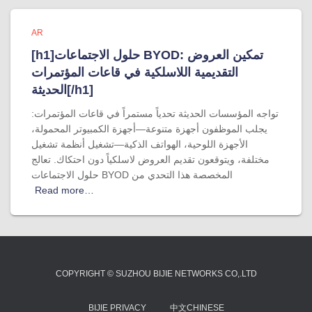
AR
[h1]حلول الاجتماعات BYOD: تمكين العروض
التقديمية اللاسلكية في قاعات المؤتمرات
الحديثة[/h1]
تواجه المؤسسات الحديثة تحدياً مستمراً في قاعات المؤتمرات:
يجلب الموظفون أجهزة متنوعة—أجهزة الكمبيوتر المحمولة،
الأجهزة اللوحية، الهواتف الذكية—تشغيل أنظمة تشغيل
مختلفة، ويتوقعون تقديم العروض لاسلكياً دون احتكاك. تعالج
حلول الاجتماعات BYOD المخصصة هذا التحدي من
Read more…
COPYRIGHT © SUZHOU BIJIE NETWORKS CO,.LTD
BIJIE PRIVACY
中文CHINESE