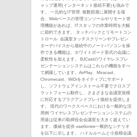
ャップ運用(インターネット接続不要)も強みで
す。 一元的なIT管理: 複数部屋に展開する場
合、Webベースの管理コンソールやリモート管
理機能があれば、ITスタッフの作業時間を大幅
に節約できます。 タッチバックとリモートコン
トロール: 会議室タッチスクリーンやプレゼン
ターデバイスから接続中のノートパソコンを操
作できる機能は、ホワイトボード形式の会議に
柔軟性を加えます。 BJCastのワイヤレスプレ
ゼンテーションシステムはこれらの機能をすべ
て網羅しています。AirPlay、Miracast、
Chromecast、WiDiをネイティブにサポート
し、ソフトウェアインストール不要でクロスプ
ラットフォーム動作し、さまざまな会議室規模
に対応するプラグアンドプレイ接続を提供しま
す。 現代のワークスペースにおける一般的な活
用例 ワイヤレスプレゼンテーションシステムの
用途は従来の取締役会会議室を大きく超えてい
ます。価値を提供 наиболее一般的なシナリオ
を以下に示します。 ハドルルームと小規模会議