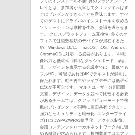
プリのインストール不要: 真のプラグアンドプ
レイとは、参加者が入室してクリックすればす
ぐにプレゼンができることを意味します。すべ
てのゲストにドライバのインストールを求める
ソリューションは摩擦を生み、会議を遅らせま
す。 クロスプラットフォーム互換性: 多くのオ
フィスでは複数種類のデバイスが混在するた
め、Windows 10/11、macOS、iOS、Android、
ChromeOSに対応する必要があります。 4K映
像出力と低遅延: 詳細なダッシュボード、表計
算、デザインを表示する会議室では、最低でも
フルHD、可能であれば4Kでテキストが鮮明に
保たれます。動画再生やライブデモには低遅延
伝送が不可欠です。 マルチユーザー分割画面:
文書、デザイン、データを並べて比較する必要
があるチームでは、クアッドビューモードで複
数のプレゼンターが同時に画面共有できます。
強力なセキュリティと暗号化: エンタープライ
ズITにはWPA2/WPA3暗号化、アクセス制御、
会議コンテンツをローカルネットワーク内に留
める機能が求められます。規制業界ではエアギ