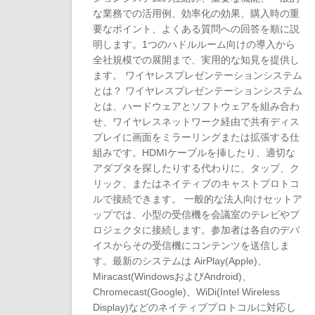
な業務での活用例、効率化の効果、購入時の重
要なポイント、よくある質問への回答を順に説
明します。1つのハドルルーム向けの導入から
全社規模での展開まで、実用的な知見を提供し
ます。 ワイヤレスプレゼンテーションシステム
とは？ ワイヤレスプレゼンテーションシステム
とは、ハードウェアとソフトウェアを組み合わ
せ、ワイヤレスネットワーク経由で共有ディス
プレイに画面をミラーリングまたは拡張する仕
組みです。HDMIケーブルを挿したり、適切な
アダプタを探したりする代わりに、タップ、ク
リック、またはネイティブのキャストプロトコ
ルで接続できます。 一般的な法人向けセットア
ップでは、小型の受信機を会議室のテレビやプ
ロジェクタに接続します。参加者は各自のデバ
イスからその受信機にコンテンツを送信しま
す。最新のシステムは AirPlay(Apple)、
Miracast(WindowsおよびAndroid)、
Chromecast(Google)、WiDi(Intel Wireless
Display)などのネイティブプロトコルに対応し