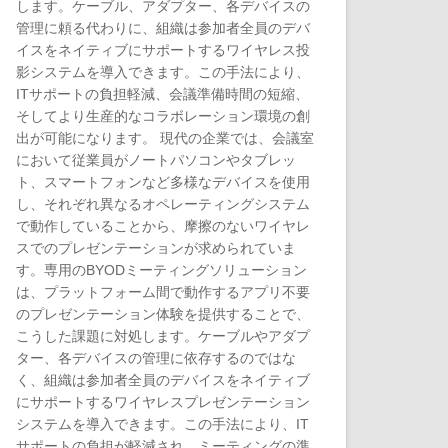
します。ケーブル、アダプター、各デバイスの
管理に頼る代わりに、組織は参加者全員のデバ
イスをネイティブにサポートするワイヤレス投
影システムを導入できます。この手法により、
ITサポートの負担軽減、会議準備時間の短縮、
そしてより生産的なコラボレーション環境の創
出が可能になります。 現代の企業では、会議室
において従業員がノートパソコンやタブレッ
ト、スマートフォンなど多様なデバイスを使用
し、それぞれ異なるオペレーティングシステム
で動作していることから、摩擦のないワイヤレ
スでのプレゼンテーションが求められていま
す。専用のBYODミーティングソリューション
は、プラットフォーム間で動作するアプリ不要
のプレゼンテーション体験を提供することで、
こうした課題に対処します。ケーブルやアダプ
ター、各デバイスの管理に依存するのではな
く、組織は参加者全員のデバイスをネイティブ
にサポートするワイヤレスプレゼンテーション
システムを導入できます。この手法により、IT
サポートの負担が軽減され、ミーティングの準