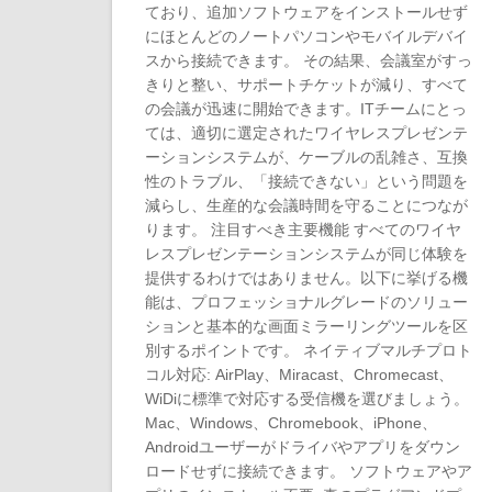
ており、追加ソフトウェアをインストールせず
にほとんどのノートパソコンやモバイルデバイ
スから接続できます。 その結果、会議室がすっ
きりと整い、サポートチケットが減り、すべて
の会議が迅速に開始できます。ITチームにとっ
ては、適切に選定されたワイヤレスプレゼンテ
ーションシステムが、ケーブルの乱雑さ、互換
性のトラブル、「接続できない」という問題を
減らし、生産的な会議時間を守ることにつなが
ります。 注目すべき主要機能 すべてのワイヤ
レスプレゼンテーションシステムが同じ体験を
提供するわけではありません。以下に挙げる機
能は、プロフェッショナルグレードのソリュー
ションと基本的な画面ミラーリングツールを区
別するポイントです。 ネイティブマルチプロト
コル対応: AirPlay、Miracast、Chromecast、
WiDiに標準で対応する受信機を選びましょう。
Mac、Windows、Chromebook、iPhone、
Androidユーザーがドライバやアプリをダウン
ロードせずに接続できます。 ソフトウェアやア