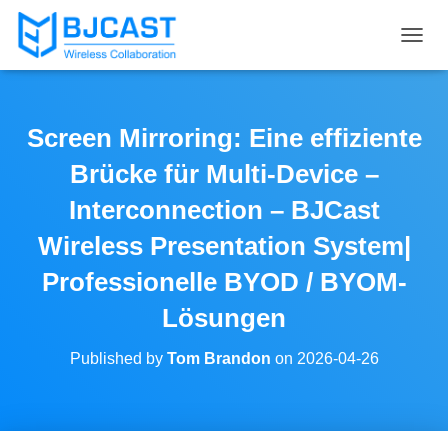
T
O
G
G
L
Screen Mirroring: Eine effiziente
E
N
Brücke für Multi-Device –
A
V
Interconnection – BJCast
I
Wireless Presentation System|
G
A
Professionelle BYOD / BYOM-
T
I
Lösungen
O
N
Published by
Tom Brandon
on
2026-04-26