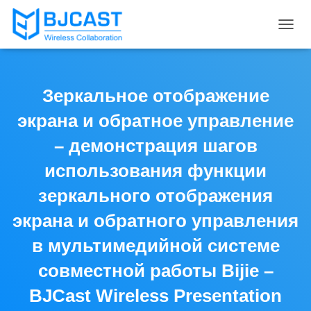
T
O
G
G
L
Зеркальное отображение
E
N
экрана и обратное управление
A
V
– демонстрация шагов
I
использования функции
G
A
зеркального отображения
T
I
экрана и обратного управления
O
N
в мультимедийной системе
совместной работы Bijie –
BJCast Wireless Presentation