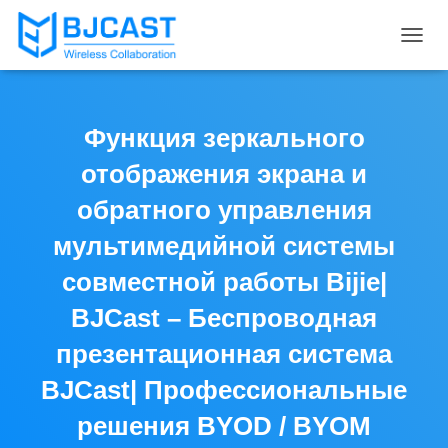
T
O
G
G
L
Функция зеркального
E
N
отображения экрана и
A
V
обратного управления
I
мультимедийной системы
G
A
совместной работы Bijie|
T
I
BJCast – Беспроводная
O
N
презентационная система
BJCast| Профессиональные
решения BYOD / BYOM