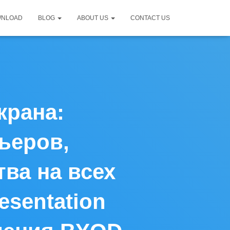
WNLOAD
BLOG
ABOUT US
CONTACT US
крана:
ьеров,
ва на всех
esentation