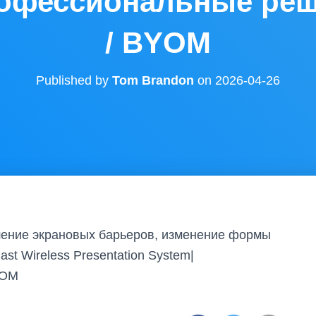
рофессиональные ре
/ BYOM
Published by
Tom Brandon
on
2026-04-26
шение экрановых барьеров, изменение формы
st Wireless Presentation System|
YOM