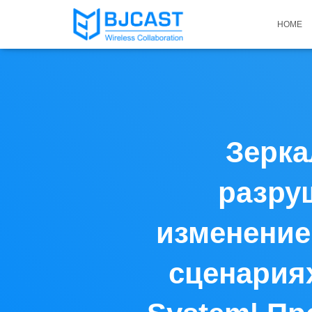
HOME
Зерка
разру
изменение
сценариях