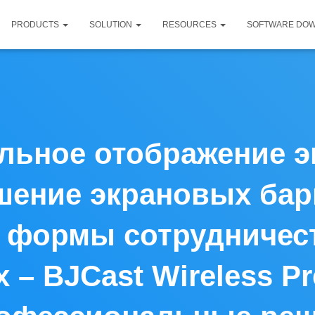
PRODUCTS
SOLUTION
RESOURCES
SOFTWARE DO
льное отображение э
шение экрановых бар
 формы сотрудничест
 – BJCast Wireless Pr