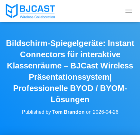
T
O
G
G
L
Bildschirm-Spiegelgeräte: Instant
E
N
Connectors für interaktive
A
V
Klassenräume – BJCast Wireless
I
Präsentationssystem|
G
A
Professionelle BYOD / BYOM-
T
I
Lösungen
O
N
Published by
Tom Brandon
on
2026-04-26