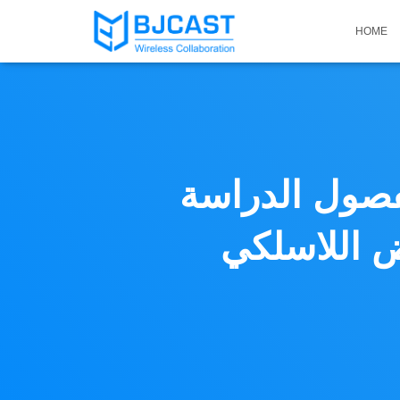
HOME
فصول الدراسة
كي BJCast| حلول