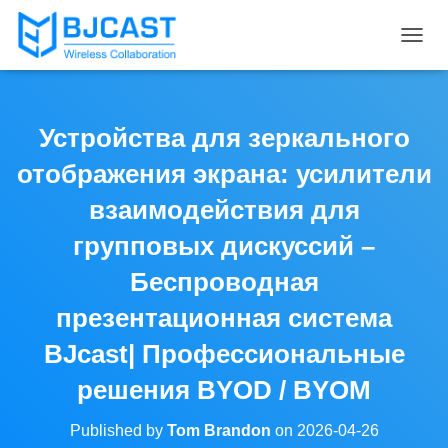
T
O
G
G
L
Устройства для зеркального
E
N
отображения экрана: усилители
A
V
взаимодействия для
I
групповых дискуссий –
G
A
Беспроводная
T
I
презентационная система
O
N
BJcast| Профессиональные
решения BYOD / BYOM
Published by
Tom Brandon
on
2026-04-26