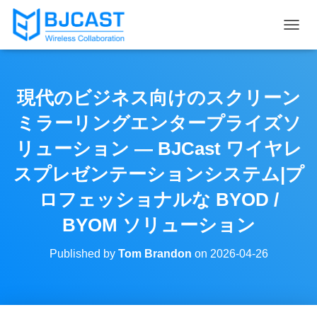
T
O
G
G
L
現代のビジネス向けのスクリーン
E
N
ミラーリングエンタープライズソ
A
V
リューション — BJCast ワイヤレ
I
スプレゼンテーションシステム|プ
G
A
ロフェッショナルな BYOD /
T
I
BYOM ソリューション
O
N
Published by
Tom Brandon
on
2026-04-26