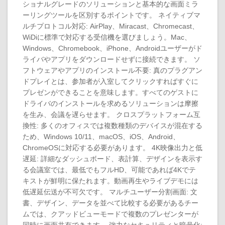
ショナルグレードのソリューションと基本的な画面ミラ
ーリングツールを区別するポイントです。 ネイティブマ
ルチプロトコル対応: AirPlay、Miracast、Chromecast、
WiDiに標準で対応する受信機を選びましょう。Mac、
Windows、Chromebook、iPhone、Androidユーザーがド
ライバやアプリをダウンロードせずに接続できます。 ソ
フトウェアやアプリのインストール不要: 真のプラグアン
ドプレイとは、参加者が入室してクリックすればすぐに
プレゼンができることを意味します。すべてのゲストに
ドライバのインストールを求めるソリューションは摩擦
を生み、会議を遅らせます。 クロスプラットフォーム互
換性: 多くのオフィスでは複数種類のデバイスが混在する
ため、Windows 10/11、macOS、iOS、Android、
ChromeOSに対応する必要があります。 4K映像出力と低
遅延: 詳細なダッシュボード、表計算、デザインを表示す
る会議室では、最低でもフルHD、可能であれば4Kでテ
キストが鮮明に保たれます。動画再生やライブデモには
低遅延伝送が不可欠です。 マルチユーザー分割画面: 文
書、デザイン、データを並べて比較する必要があるチー
ムでは、クアッドビューモードで複数のプレゼンターが