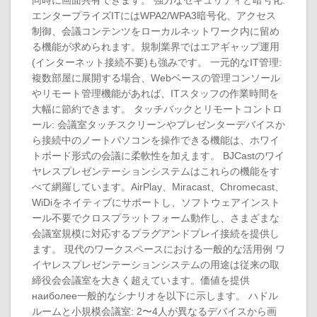
同時に画面共有できます。 強力なセキュリティと暗号化:
エンタープライズITにはWPA2/WPA3暗号化、アクセス
制御、会議コンテンツをローカルネットワーク内に留め
る機能が求められます。規制業界ではエアギャップ運用
(インターネット接続不要)も強みです。 一元的なIT管理:
複数部屋に展開する場合、Webベースの管理コンソール
やリモート管理機能があれば、ITスタッフの作業時間を
大幅に節約できます。 タッチバックとリモートコントロ
ール: 会議室タッチスクリーンやプレゼンターデバイスか
ら接続中のノートパソコンを操作できる機能は、ホワイ
トボード形式の会議に柔軟性を加えます。 BJCastのワイ
ヤレスプレゼンテーションシステムはこれらの機能をす
べて網羅しています。AirPlay、Miracast、Chromecast、
WiDiをネイティブにサポートし、ソフトウェアインスト
ール不要でクロスプラットフォーム動作し、さまざまな
会議室規模に対応するプラグアンドプレイ接続を提供し
ます。 現代のワークスペースにおける一般的な活用例 ワ
イヤレスプレゼンテーションシステムの用途は従来の取
締役会会議室を大きく超えています。価値を提供
наиболее一般的なシナリオを以下に示します。 ハドル
ルームと小規模会議室: 2〜4人が異なるデバイスから画