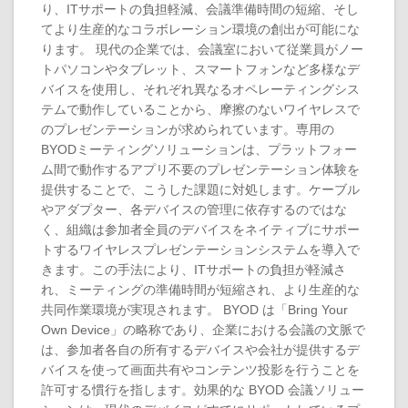
り、ITサポートの負担軽減、会議準備時間の短縮、そし
てより生産的なコラボレーション環境の創出が可能にな
ります。 現代の企業では、会議室において従業員がノー
トパソコンやタブレット、スマートフォンなど多様なデ
バイスを使用し、それぞれ異なるオペレーティングシス
テムで動作していることから、摩擦のないワイヤレスで
のプレゼンテーションが求められています。専用の
BYODミーティングソリューションは、プラットフォー
ム間で動作するアプリ不要のプレゼンテーション体験を
提供することで、こうした課題に対処します。ケーブル
やアダプター、各デバイスの管理に依存するのではな
く、組織は参加者全員のデバイスをネイティブにサポー
トするワイヤレスプレゼンテーションシステムを導入で
きます。この手法により、ITサポートの負担が軽減さ
れ、ミーティングの準備時間が短縮され、より生産的な
共同作業環境が実現されます。 BYOD は「Bring Your
Own Device」の略称であり、企業における会議の文脈で
は、参加者各自の所有するデバイスや会社が提供するデ
バイスを使って画面共有やコンテンツ投影を行うことを
許可する慣行を指します。効果的な BYOD 会議ソリュー