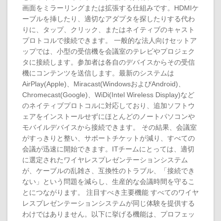
画面をミラーリングまたは拡張する仕組みです。HDMIケ
ーブルを挿したり、適切なアダプタを探したりする代わ
りに、タップ、クリック、またはネイティブのキャスト
プロトコルで接続できます。 一般的な法人向けセットア
ップでは、小型の受信機を会議室のテレビやプロジェク
タに接続します。参加者は各自のデバイスからその受信
機にコンテンツを送信します。最新のシステムは
AirPlay(Apple)、Miracast(WindowsおよびAndroid)、
Chromecast(Google)、WiDi(Intel Wireless Display)など
のネイティブプロトコルに対応しており、追加ソフトウ
ェアをインストールせずにほとんどのノートパソコンや
モバイルデバイスから接続できます。 その結果、会議室
がすっきりと整い、サポートチケットが減り、すべての
会議が迅速に開始できます。ITチームにとっては、適切
に選定されたワイヤレスプレゼンテーションシステム
が、ケーブルの乱雑さ、互換性のトラブル、「接続でき
ない」という問題を減らし、生産的な会議時間を守るこ
とにつながります。 注目すべき主要機能 すべてのワイヤ
レスプレゼンテーションシステムが同じ体験を提供する
わけではありません。以下に挙げる機能は、プロフェッ