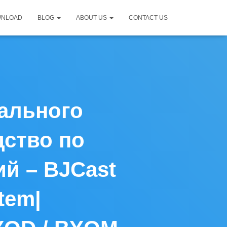
WNLOAD
BLOG
ABOUT US
CONTACT US
ального
дство по
й – BJCast
tem|