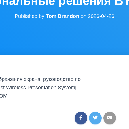
нальные решения B
Published by
Tom Brandon
on
2026-04-26
бражения экрана: руководство по
 Wireless Presentation System|
YOM