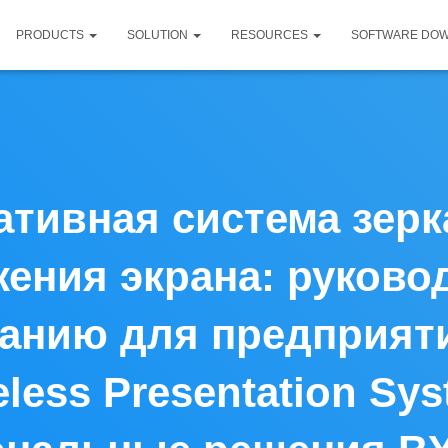
PRODUCTS
SOLUTION
RESOURCES
SOFTWARE DO
ативная система зерк
ения экрана: руково
анию для предприяти
eless Presentation Sys