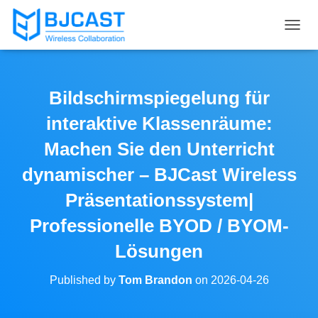
T
O
G
G
L
Bildschirmspiegelung für
E
N
interaktive Klassenräume:
A
V
Machen Sie den Unterricht
I
dynamischer – BJCast Wireless
G
A
Präsentationssystem|
T
I
Professionelle BYOD / BYOM-
O
N
Lösungen
Published by
Tom Brandon
on
2026-04-26