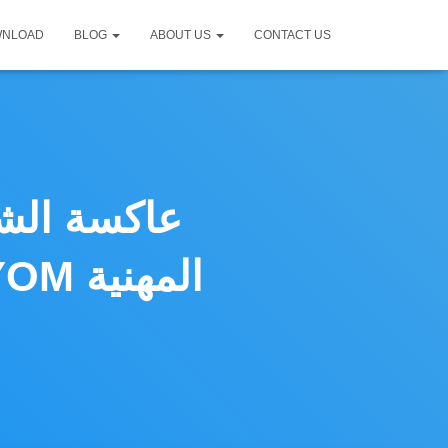
WNLOAD
BLOG
ABOUT US
CONTACT US
عاكسة الشا
اللاسلكي BJCast| حلول BYOD / BYOM المهنية