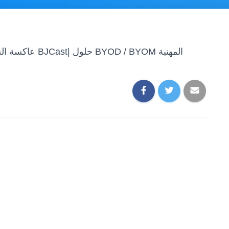
عاكسة الشاشة لآيفون – نظام العرض التقديمي اللاسلكي BJCast| حلول BYOD / BYOM المهنية