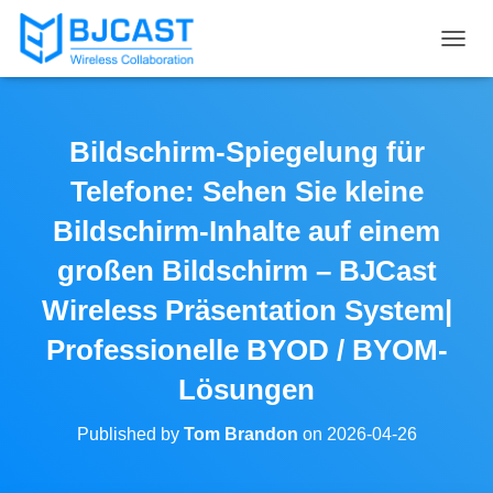
T
O
G
G
L
Bildschirm-Spiegelung für
E
N
Telefone: Sehen Sie kleine
A
V
Bildschirm-Inhalte auf einem
I
großen Bildschirm – BJCast
G
A
Wireless Präsentation System|
T
I
Professionelle BYOD / BYOM-
O
N
Lösungen
Published by
Tom Brandon
on
2026-04-26