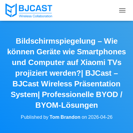
T
O
G
G
L
Bildschirmspiegelung – Wie
E
N
können Geräte wie Smartphones
A
V
und Computer auf Xiaomi TVs
I
projiziert werden?| BJCast –
G
A
BJCast Wireless Präsentation
T
I
System| Professionelle BYOD /
O
N
BYOM-Lösungen
Published by
Tom Brandon
on
2026-04-26