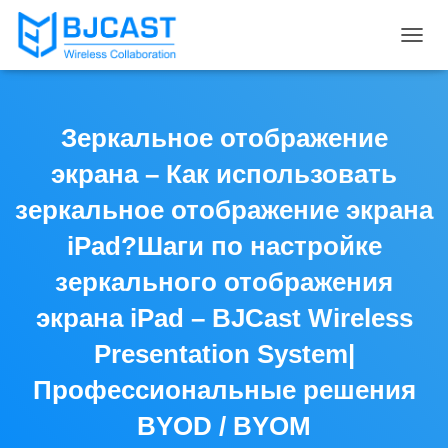
T
O
G
G
L
Зеркальное отображение
E
N
экрана – Как использовать
A
V
зеркальное отображение экрана
I
iPad?Шаги по настройке
G
A
зеркального отображения
T
I
экрана iPad – BJCast Wireless
O
N
Presentation System|
Профессиональные решения
BYOD / BYOM