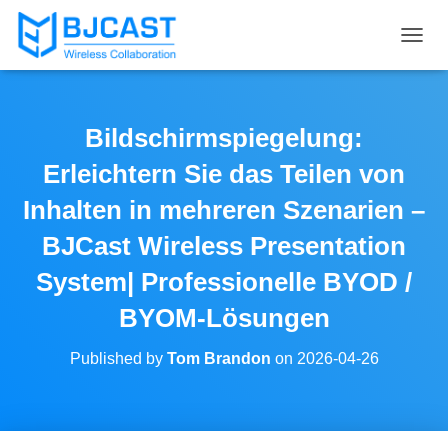
T
O
G
G
L
Bildschirmspiegelung:
E
N
Erleichtern Sie das Teilen von
A
V
Inhalten in mehreren Szenarien –
I
BJCast Wireless Presentation
G
A
System| Professionelle BYOD /
T
I
BYOM-Lösungen
O
N
Published by
Tom Brandon
on
2026-04-26