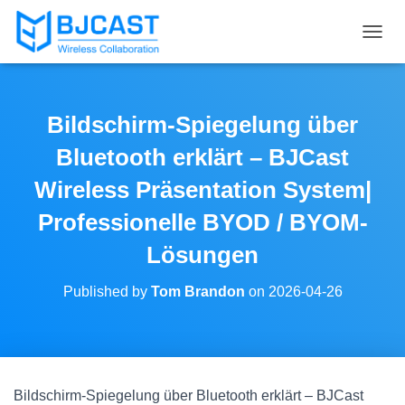
T
O
G
G
L
Bildschirm-Spiegelung über
E
N
Bluetooth erklärt – BJCast
A
V
Wireless Präsentation System|
I
Professionelle BYOD / BYOM-
G
A
Lösungen
T
I
O
Published by
Tom Brandon
on
2026-04-26
N
Bildschirm-Spiegelung über Bluetooth erklärt – BJCast