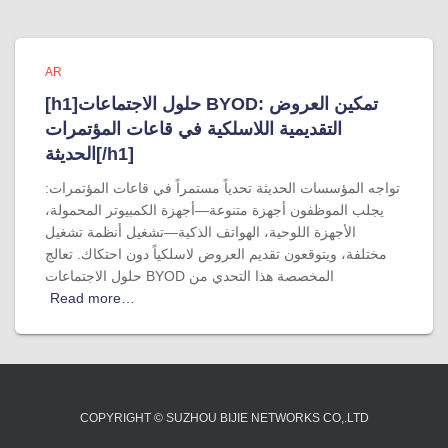
AR
[h1]حلول الاجتماعات BYOD: تمكين العروض
التقديمية اللاسلكية في قاعات المؤتمرات
الحديثة[/h1]
تواجه المؤسسات الحديثة تحدياً مستمراً في قاعات المؤتمرات:
يجلب الموظفون أجهزة متنوعة—أجهزة الكمبيوتر المحمولة،
الأجهزة اللوحية، الهواتف الذكية—تشغيل أنظمة تشغيل
مختلفة، ويتوقعون تقديم العروض لاسلكياً دون احتكاك. تعالج
حلول الاجتماعات BYOD المخصصة هذا التحدي من
Read more…
COPYRIGHT © SUZHOU BIJIE NETWORKS CO,.LTD