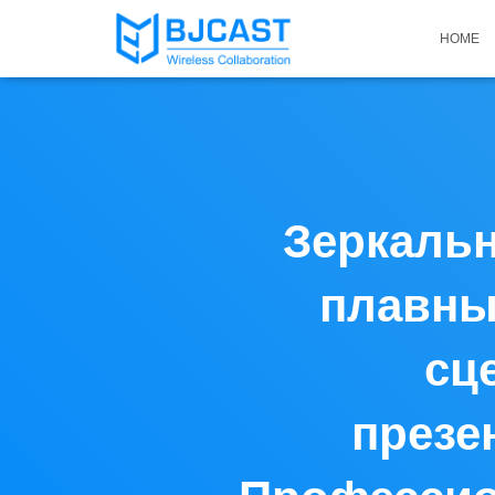
HOME
Зеркальн
плавны
сц
презе