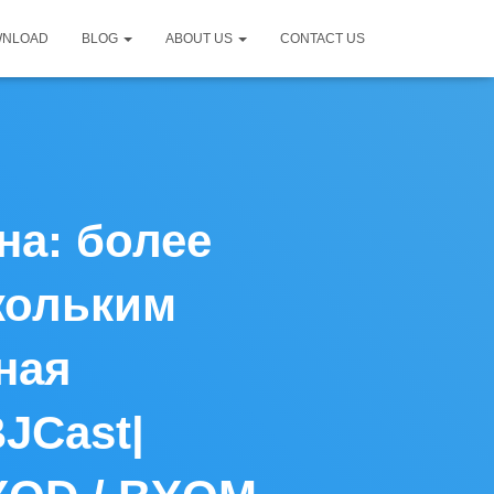
WNLOAD
BLOG
ABOUT US
CONTACT US
на: более
кольким
ная
JCast|