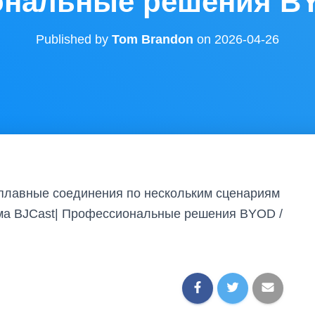
нальные решения B
Published by
Tom Brandon
on
2026-04-26
 плавные соединения по нескольким сценариям
ма BJCast| Профессиональные решения BYOD /