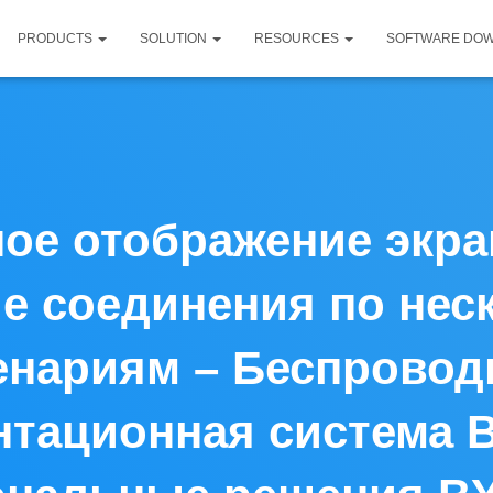
PRODUCTS
SOLUTION
RESOURCES
SOFTWARE DO
ое отображение экра
е соединения по нес
енариям – Беспровод
нтационная система B