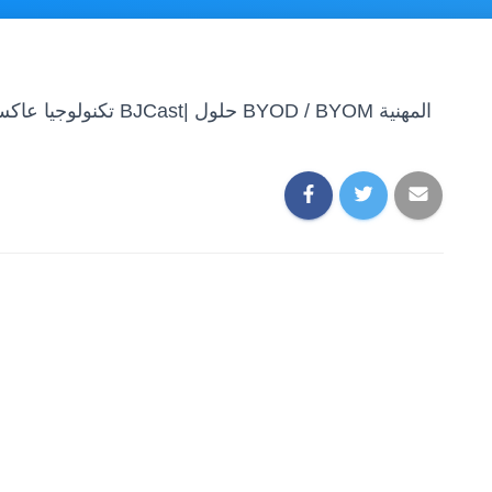
تكنولوجيا عاكسة الشاشة| دليل كامل – نظام العرض اللاسلكي BJCast| حلول BYOD / BYOM المهنية