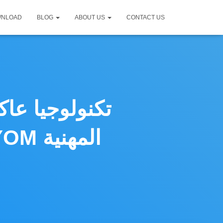
WNLOAD
BLOG
ABOUT US
CONTACT US
تكنولوجيا عا
اللاسلكي BJCast| حلول BYOD / BYOM المهنية