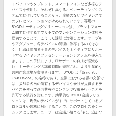
トパソコンやタブレット、スマートフォンなど多様なデ
バイスを使用し、それぞれ異なるオペレーティングシス
テムで動作していることから、摩擦のないワイヤレスで
のプレゼンテーションが求められています。専用の
BYODミーティングソリューションは、プラットフォー
ム間で動作するアプリ不要のプレゼンテーション体験を
提供することで、こうした課題に対処します。ケーブル
やアダプター、各デバイスの管理に依存するのではな
く、組織は参加者全員のデバイスをネイティブにサポー
トするワイヤレスプレゼンテーションシステムを導入で
きます。この手法により、ITサポートの負担が軽減さ
れ、ミーティングの準備時間が短縮され、より生産的な
共同作業環境が実現されます。 BYOD は「Bring Your
Own Device」の略称であり、企業における会議の文脈で
は、参加者各自の所有するデバイスや会社が提供するデ
バイスを使って画面共有やコンテンツ投影を行うことを
許可する慣行を指します。効果的な BYOD 会議ソリュー
ションは、現代のデバイスがすでにサポートしているプ
ロトコルや規格に対応することで、このプロセスをシー
ムレスにします。ユーザーは会議が始まる前に、追加ソ