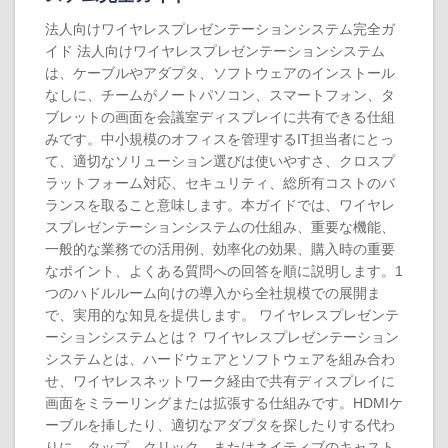
法人向けワイヤレスプレゼンテーションシステム完全ガ
イド 法人向けワイヤレスプレゼンテーションシステム
は、ケーブルやアダプタ、ソフトウェアのインストール
なしに、チームがノートパソコン、スマートフォン、タ
ブレットの画面を会議室ディスプレイに共有できる仕組
みです。中小規模のオフィスを管理するIT担当者にとっ
て、適切なソリューション選びは使いやすさ、クロスプ
ラットフォーム対応、セキュリティ、総所有コストのバ
ランスを取ること意味します。本ガイドでは、ワイヤレ
スプレゼンテーションシステムの仕組み、重要な機能、
一般的な業務での活用例、効率化の効果、購入時の重要
なポイント、よくある質問への回答を順に説明します。1
つのハドルルーム向けの導入から全社規模での展開ま
で、実用的な知見を提供します。 ワイヤレスプレゼンテ
ーションシステムとは？ ワイヤレスプレゼンテーション
システムとは、ハードウェアとソフトウェアを組み合わ
せ、ワイヤレスネットワーク経由で共有ディスプレイに
画面をミラーリングまたは拡張する仕組みです。HDMIケ
ーブルを挿したり、適切なアダプタを探したりする代わ
りに、タップ、クリック、またはネイティブのキャスト