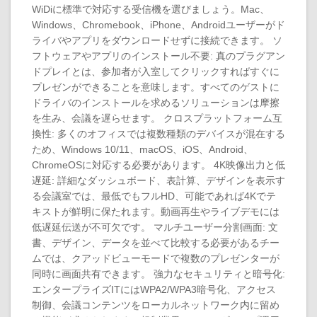
WiDiに標準で対応する受信機を選びましょう。Mac、
Windows、Chromebook、iPhone、Androidユーザーがド
ライバやアプリをダウンロードせずに接続できます。 ソ
フトウェアやアプリのインストール不要: 真のプラグアン
ドプレイとは、参加者が入室してクリックすればすぐに
プレゼンができることを意味します。すべてのゲストに
ドライバのインストールを求めるソリューションは摩擦
を生み、会議を遅らせます。 クロスプラットフォーム互
換性: 多くのオフィスでは複数種類のデバイスが混在する
ため、Windows 10/11、macOS、iOS、Android、
ChromeOSに対応する必要があります。 4K映像出力と低
遅延: 詳細なダッシュボード、表計算、デザインを表示す
る会議室では、最低でもフルHD、可能であれば4Kでテ
キストが鮮明に保たれます。動画再生やライブデモには
低遅延伝送が不可欠です。 マルチユーザー分割画面: 文
書、デザイン、データを並べて比較する必要があるチー
ムでは、クアッドビューモードで複数のプレゼンターが
同時に画面共有できます。 強力なセキュリティと暗号化:
エンタープライズITにはWPA2/WPA3暗号化、アクセス
制御、会議コンテンツをローカルネットワーク内に留め