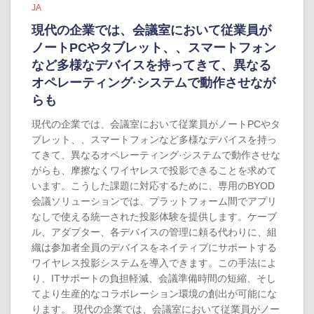
JA
現代の企業では、会議室において従業員が
ノートPCやタブレット、、スマートフォン
など多様なデバイスを持ってきて、異なる
オペレーティング·システムで動作させなが
らも
現代の企業では、会議室において従業員がノートPCやタ
ブレット、、スマートフォンなど多様なデバイスを持っ
てきて、異なるオペレーティング·システムで動作させな
がらも、摩擦なくワイヤレスで投影できることを求めて
います。こうした課題に対応するために、専用のBYOD
会議ソリューションでは、プラットフォーム間でアプリ
なしで使える統一された投影体験を提供します。ケーブ
ル、アダプター、各デバイスの管理に頼る代わりに、組
織は参加者全員のデバイスをネイティブにサポートする
ワイヤレス投影システムを導入できます。この手法によ
り、ITサポートの負担軽減、会議準備時間の短縮、そし
てより生産的なコラボレーション環境の創出が可能にな
ります。 現代の企業では、会議室において従業員がノー