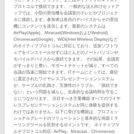
プロトコルで接続できます。 一般的な法人向けセットア
ップでは、小型の受信機を会議室のテレビやプロジェク
タに接続します。参加者は各自のデバイスからその受信
機にコンテンツを送信します。最新のシステムは
AirPlay(Apple)、Miracast(WindowsおよびAndroid)、
Chromecast(Google)、WiDi(Intel Wireless Display)など
のネイティブプロトコルに対応しており、追加ソフトウ
ェアをインストールせずにほとんどのノートパソコンや
モバイルデバイスから接続できます。 その結果、会議室
がすっきりと整い、サポートチケットが減り、すべての
会議が迅速に開始できます。ITチームにとっては、適切
に選定されたワイヤレスプレゼンテーションシステム
が、ケーブルの乱雑さ、互換性のトラブル、「接続でき
ない」という問題を減らし、生産的な会議時間を守るこ
とにつながります。 注目すべき主要機能 すべてのワイヤ
レスプレゼンテーションシステムが同じ体験を提供する
わけではありません。以下に挙げる機能は、プロフェッ
ショナルグレードのソリューションと基本的な画面ミラ
ーリングツールを区別するポイントです。 ネイティブマ
ルチプロトコル対応: AirPlay、Miracast、Chromecast、