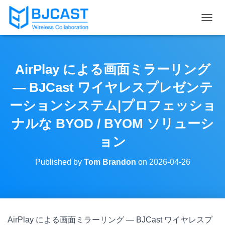
T
O
G
G
L
AirPlay による画面ミラーリング
E
N
— BJCast ワイヤレスプレゼンテ
A
V
ーションシステム|プロフェッショ
I
ナルな BYOD / BYOM ソリューシ
G
A
ョン
T
I
O
Published by
Tom Brandon
on
2026-04-26
N
AirPlay による画面ミラーリング — BJCast ワイヤレスプ