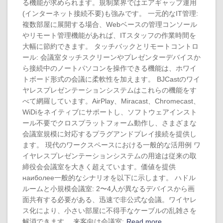
る機能が求められます。規制業界ではエアギャップ運用
(インターネット接続不要)も強みです。 一元的なIT管理:
複数部屋に展開する場合、Webベースの管理コンソール
やリモート管理機能があれば、ITスタッフの作業時間を
大幅に節約できます。 タッチバックとリモートコントロ
ール: 会議室タッチスクリーンやプレゼンターデバイスか
ら接続中のノートパソコンを操作できる機能は、ホワイ
トボード形式の会議に柔軟性を加えます。 BJCastのワイ
ヤレスプレゼンテーションシステムはこれらの機能をす
べて網羅しています。AirPlay、Miracast、Chromecast、
WiDiをネイティブにサポートし、ソフトウェアインスト
ール不要でクロスプラットフォーム動作し、さまざまな
会議室規模に対応するプラグアンドプレイ接続を提供し
ます。 現代のワークスペースにおける一般的な活用例 ワ
イヤレスプレゼンテーションシステムの用途は従来の取
締役会会議室を大きく超えています。価値を提供
наиболее一般的なシナリオを以下に示します。 ハドル
ルームと小規模会議室: 2〜4人が異なるデバイスから画
面共有する必要がある、迅速で非公式な会議。ワイヤレ
ス化により、小さい部屋に不得手なケーブルの乱雑さを
解消できます。 来客向け会議室:
Read more…