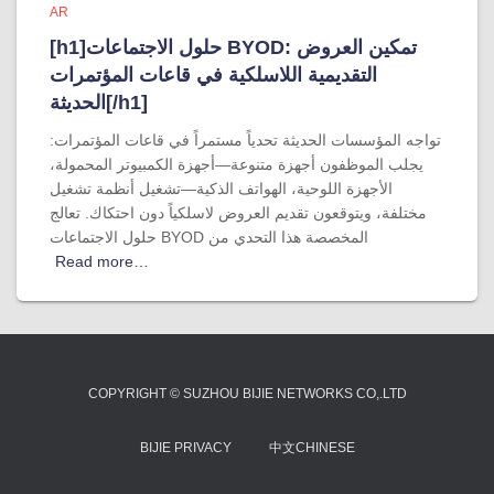
AR
[h1]حلول الاجتماعات BYOD: تمكين العروض
التقديمية اللاسلكية في قاعات المؤتمرات
الحديثة[/h1]
تواجه المؤسسات الحديثة تحدياً مستمراً في قاعات المؤتمرات:
يجلب الموظفون أجهزة متنوعة—أجهزة الكمبيوتر المحمولة،
الأجهزة اللوحية، الهواتف الذكية—تشغيل أنظمة تشغيل
مختلفة، ويتوقعون تقديم العروض لاسلكياً دون احتكاك. تعالج
حلول الاجتماعات BYOD المخصصة هذا التحدي من
Read more…
COPYRIGHT © SUZHOU BIJIE NETWORKS CO,.LTD
BIJIE PRIVACY
中文CHINESE