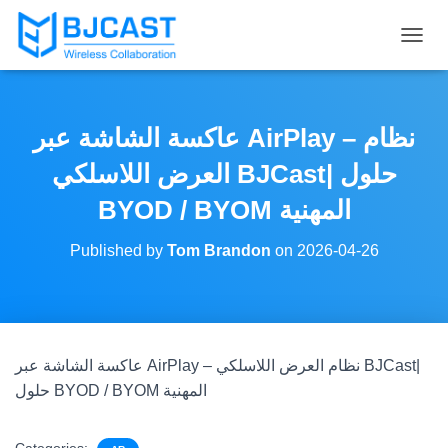
T
O
G
G
L
عاكسة الشاشة عبر AirPlay – نظام
E
N
العرض اللاسلكي BJCast| حلول
A
V
BYOD / BYOM المهنية
I
G
Published by
Tom Brandon
on
2026-04-26
A
T
I
O
N
عاكسة الشاشة عبر AirPlay – نظام العرض اللاسلكي BJCast|
حلول BYOD / BYOM المهنية