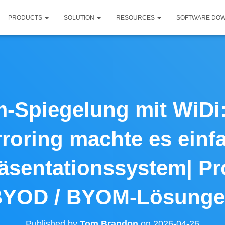
PRODUCTS
SOLUTION
RESOURCES
SOFTWARE DO
m-Spiegelung mit WiD
rroring machte es einf
äsentationssystem| Pr
YOD / BYOM-Lösung
Published by
Tom Brandon
on
2026-04-26