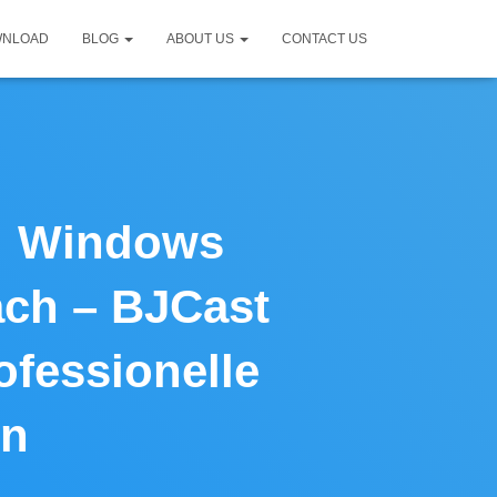
WNLOAD
BLOG
ABOUT US
CONTACT US
i: Windows
ach – BJCast
ofessionelle
en