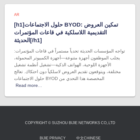
AR
[h1]حلول الاجتماعات BYOD: تمكين العروض
التقديمية اللاسلكية في قاعات المؤتمرات
الحديثة[/h1]
تواجه المؤسسات الحديثة تحدياً مستمراً في قاعات المؤتمرات:
يجلب الموظفون أجهزة متنوعة—أجهزة الكمبيوتر المحمولة،
الأجهزة اللوحية، الهواتف الذكية—تشغيل أنظمة تشغيل
مختلفة، ويتوقعون تقديم العروض لاسلكياً دون احتكاك. تعالج
حلول الاجتماعات BYOD المخصصة هذا التحدي من
Read more…
COPYRIGHT © SUZHOU BIJIE NETWORKS CO,.LTD
BIJIE PRIVACY
中文CHINESE