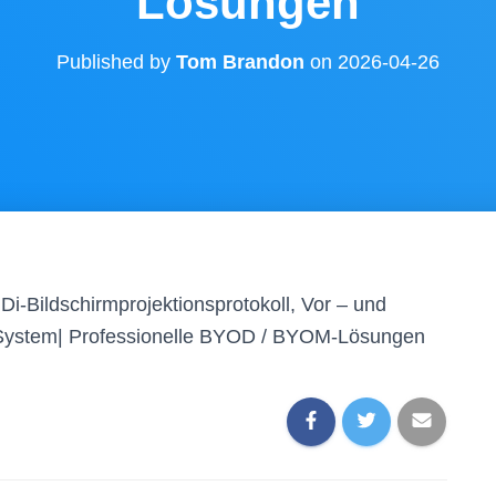
Lösungen
Published by
Tom Brandon
on
2026-04-26
Di-Bildschirmprojektionsprotokoll, Vor – und
n System| Professionelle BYOD / BYOM-Lösungen