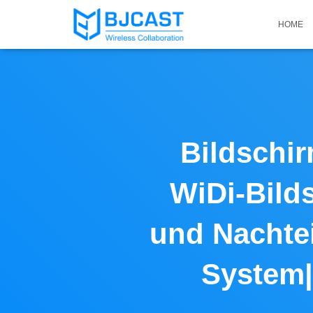
HOME
Bildschir
WiDi-Bilds
und Nachtei
System|