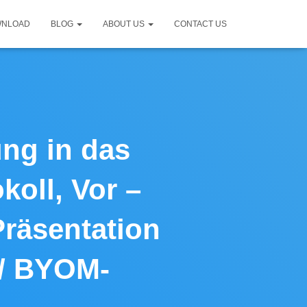
WNLOAD
BLOG
ABOUT US
CONTACT US
ung in das
koll, Vor –
Präsentation
 / BYOM-