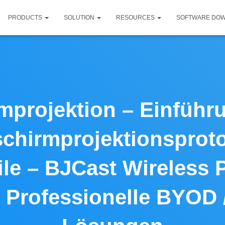
PRODUCTS
SOLUTION
RESOURCES
SOFTWARE DO
mprojektion – Einführ
chirmprojektionsproto
le – BJCast Wireless 
 Professionelle BYOD