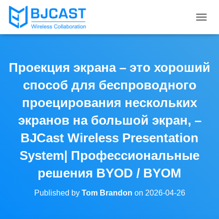
T
O
G
G
L
Проекция экрана – это хороший
E
N
способ для беспроводного
A
V
проецирования нескольких
I
экранов на большой экран, –
G
A
BJCast Wireless Presentation
T
I
System| Профессиональные
O
N
решения BYOD / BYOM
Published by
Tom Brandon
on
2026-04-26