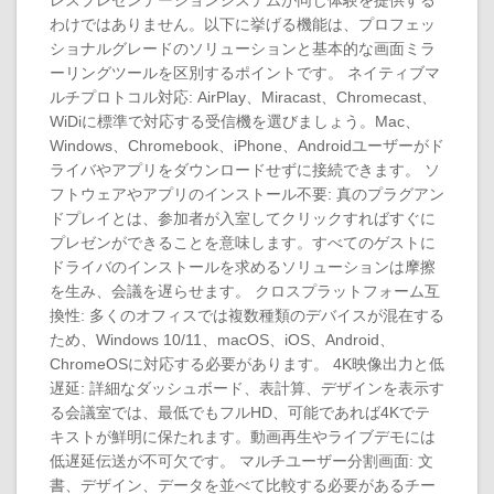
レスプレゼンテーションシステムが同じ体験を提供する
わけではありません。以下に挙げる機能は、プロフェッ
ショナルグレードのソリューションと基本的な画面ミラ
ーリングツールを区別するポイントです。 ネイティブマ
ルチプロトコル対応: AirPlay、Miracast、Chromecast、
WiDiに標準で対応する受信機を選びましょう。Mac、
Windows、Chromebook、iPhone、Androidユーザーがド
ライバやアプリをダウンロードせずに接続できます。 ソ
フトウェアやアプリのインストール不要: 真のプラグアン
ドプレイとは、参加者が入室してクリックすればすぐに
プレゼンができることを意味します。すべてのゲストに
ドライバのインストールを求めるソリューションは摩擦
を生み、会議を遅らせます。 クロスプラットフォーム互
換性: 多くのオフィスでは複数種類のデバイスが混在する
ため、Windows 10/11、macOS、iOS、Android、
ChromeOSに対応する必要があります。 4K映像出力と低
遅延: 詳細なダッシュボード、表計算、デザインを表示す
る会議室では、最低でもフルHD、可能であれば4Kでテ
キストが鮮明に保たれます。動画再生やライブデモには
低遅延伝送が不可欠です。 マルチユーザー分割画面: 文
書、デザイン、データを並べて比較する必要があるチー