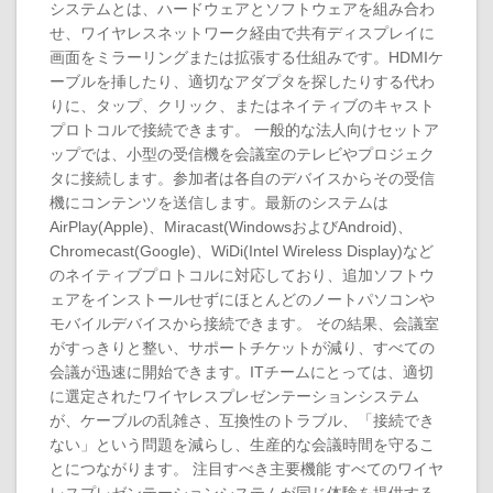
システムとは、ハードウェアとソフトウェアを組み合わ
せ、ワイヤレスネットワーク経由で共有ディスプレイに
画面をミラーリングまたは拡張する仕組みです。HDMIケ
ーブルを挿したり、適切なアダプタを探したりする代わ
りに、タップ、クリック、またはネイティブのキャスト
プロトコルで接続できます。 一般的な法人向けセットア
ップでは、小型の受信機を会議室のテレビやプロジェク
タに接続します。参加者は各自のデバイスからその受信
機にコンテンツを送信します。最新のシステムは
AirPlay(Apple)、Miracast(WindowsおよびAndroid)、
Chromecast(Google)、WiDi(Intel Wireless Display)など
のネイティブプロトコルに対応しており、追加ソフトウ
ェアをインストールせずにほとんどのノートパソコンや
モバイルデバイスから接続できます。 その結果、会議室
がすっきりと整い、サポートチケットが減り、すべての
会議が迅速に開始できます。ITチームにとっては、適切
に選定されたワイヤレスプレゼンテーションシステム
が、ケーブルの乱雑さ、互換性のトラブル、「接続でき
ない」という問題を減らし、生産的な会議時間を守るこ
とにつながります。 注目すべき主要機能 すべてのワイヤ