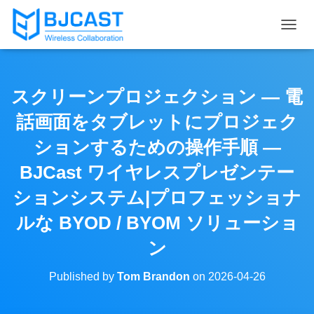
T
O
G
G
L
スクリーンプロジェクション — 電
E
N
話画面をタブレットにプロジェク
A
V
ションするための操作手順 —
I
BJCast ワイヤレスプレゼンテー
G
A
ションシステム|プロフェッショナ
T
I
ルな BYOD / BYOM ソリューショ
O
N
ン
Published by
Tom Brandon
on
2026-04-26