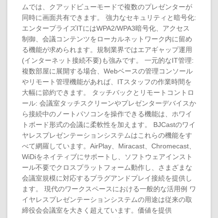
ムでは、クアッドビューモードで複数のプレゼンターが
同時に画面共有できます。 強力なセキュリティと暗号化:
エンタープライズITにはWPA2/WPA3暗号化、アクセス
制御、会議コンテンツをローカルネットワーク内に留め
る機能が求められます。規制業界ではエアギャップ運用
(インターネット接続不要)も強みです。 一元的なIT管理:
複数部屋に展開する場合、Webベースの管理コンソール
やリモート管理機能があれば、ITスタッフの作業時間を
大幅に節約できます。 タッチバックとリモートコントロ
ール: 会議室タッチスクリーンやプレゼンターデバイスか
ら接続中のノートパソコンを操作できる機能は、ホワイ
トボード形式の会議に柔軟性を加えます。 BJCastのワイ
ヤレスプレゼンテーションシステムはこれらの機能をす
べて網羅しています。AirPlay、Miracast、Chromecast、
WiDiをネイティブにサポートし、ソフトウェアインスト
ール不要でクロスプラットフォーム動作し、さまざまな
会議室規模に対応するプラグアンドプレイ接続を提供し
ます。 現代のワークスペースにおける一般的な活用例 ワ
イヤレスプレゼンテーションシステムの用途は従来の取
締役会会議室を大きく超えています。価値を提供