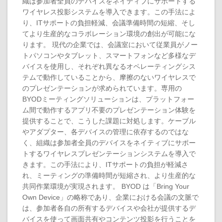
織は参加者全員のデバイスをネイティブにサポートする
ワイヤレス投影システムを導入できます。この手法によ
り、ITサポートの負担軽減、会議準備時間の短縮、そし
てより生産的なコラボレーション環境の創出が可能にな
ります。 現代の企業では、会議室において従業員がノー
トパソコンやタブレット、スマートフォンなど多様なデ
バイスを使用し、それぞれ異なるオペレーティングシス
テムで動作していることから、摩擦のないワイヤレスで
のプレゼンテーションが求められています。専用の
BYODミーティングソリューションは、プラットフォー
ム間で動作するアプリ不要のプレゼンテーション体験を
提供することで、こうした課題に対処します。ケーブル
やアダプター、各デバイスの管理に依存するのではな
く、組織は参加者全員のデバイスをネイティブにサポー
トするワイヤレスプレゼンテーションシステムを導入で
きます。この手法により、ITサポートの負担が軽減さ
れ、ミーティングの準備時間が短縮され、より生産的な
共同作業環境が実現されます。 BYOD は「Bring Your
Own Device」の略称であり、企業における会議の文脈で
は、参加者各自の所有するデバイスや会社が提供するデ
バイスを使って画面共有やコンテンツ投影を行うことを