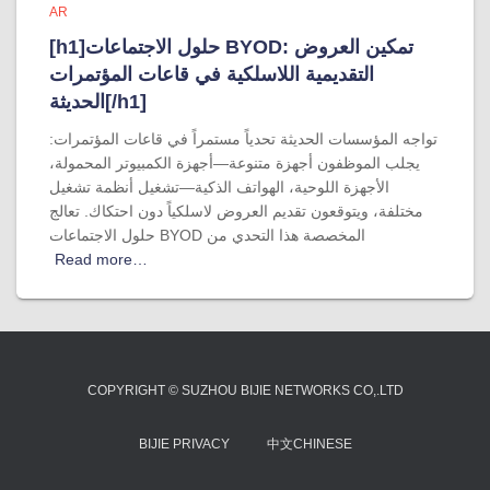
AR
[h1]حلول الاجتماعات BYOD: تمكين العروض
التقديمية اللاسلكية في قاعات المؤتمرات
الحديثة[/h1]
تواجه المؤسسات الحديثة تحدياً مستمراً في قاعات المؤتمرات:
يجلب الموظفون أجهزة متنوعة—أجهزة الكمبيوتر المحمولة،
الأجهزة اللوحية، الهواتف الذكية—تشغيل أنظمة تشغيل
مختلفة، ويتوقعون تقديم العروض لاسلكياً دون احتكاك. تعالج
حلول الاجتماعات BYOD المخصصة هذا التحدي من
Read more…
COPYRIGHT © SUZHOU BIJIE NETWORKS CO,.LTD
BIJIE PRIVACY
中文CHINESE