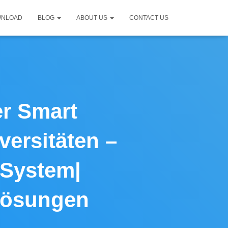
WNLOAD
BLOG
ABOUT US
CONTACT US
er Smart
ersitäten –
 System|
Lösungen