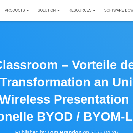
PRODUCTS
SOLUTION
RESOURCES
SOFTWARE DO
lassroom – Vorteile d
Transformation an Univ
Wireless Presentation
ionelle BYOD / BYOM-
Published by
Tom Brandon
on
2026-04-26