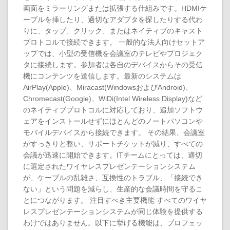
画面をミラーリングまたは拡張する仕組みです。HDMIケ
ーブルを挿したり、適切なアダプタを探したりする代わ
りに、タップ、クリック、またはネイティブのキャスト
プロトコルで接続できます。 一般的な法人向けセットア
ップでは、小型の受信機を会議室のテレビやプロジェク
タに接続します。参加者は各自のデバイスからその受信
機にコンテンツを送信します。最新のシステムは
AirPlay(Apple)、Miracast(WindowsおよびAndroid)、
Chromecast(Google)、WiDi(Intel Wireless Display)など
のネイティブプロトコルに対応しており、追加ソフトウ
ェアをインストールせずにほとんどのノートパソコンや
モバイルデバイスから接続できます。 その結果、会議室
がすっきりと整い、サポートチケットが減り、すべての
会議が迅速に開始できます。ITチームにとっては、適切
に選定されたワイヤレスプレゼンテーションシステム
が、ケーブルの乱雑さ、互換性のトラブル、「接続でき
ない」という問題を減らし、生産的な会議時間を守るこ
とにつながります。 注目すべき主要機能 すべてのワイヤ
レスプレゼンテーションシステムが同じ体験を提供する
わけではありません。以下に挙げる機能は、プロフェッ