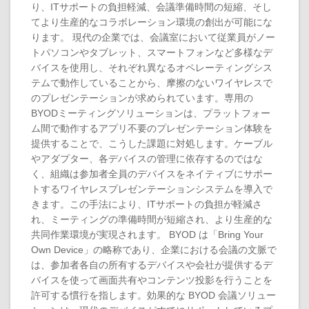
り、ITサポートの負担軽減、会議準備時間の短縮、そし
てより生産的なコラボレーション環境の創出が可能にな
ります。 現代の企業では、会議室において従業員がノー
トパソコンやタブレット、スマートフォンなど多様なデ
バイスを使用し、それぞれ異なるオペレーティングシス
テムで動作していることから、摩擦のないワイヤレスで
のプレゼンテーションが求められています。専用の
BYODミーティングソリューションは、プラットフォー
ム間で動作するアプリ不要のプレゼンテーション体験を
提供することで、こうした課題に対処します。ケーブル
やアダプター、各デバイスの管理に依存するのではな
く、組織は参加者全員のデバイスをネイティブにサポー
トするワイヤレスプレゼンテーションシステムを導入で
きます。この手法により、ITサポートの負担が軽減さ
れ、ミーティングの準備時間が短縮され、より生産的な
共同作業環境が実現されます。 BYOD は「Bring Your
Own Device」の略称であり、企業における会議の文脈で
は、参加者各自の所有するデバイスや会社が提供するデ
バイスを使って画面共有やコンテンツ投影を行うことを
許可する慣行を指します。効果的な BYOD 会議ソリュー