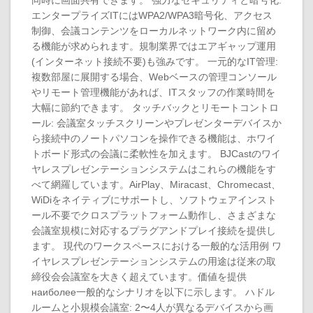
同時に画面共有できます。 強力なセキュリティと暗号化:
エンタープライズITにはWPA2/WPA3暗号化、アクセス
制御、会議コンテンツをローカルネットワーク内に留め
る機能が求められます。規制業界ではエアギャップ運用
(インターネット接続不要)も強みです。 一元的なIT管理:
複数部屋に展開する場合、Webベースの管理コンソール
やリモート管理機能があれば、ITスタッフの作業時間を
大幅に節約できます。 タッチバックとリモートコントロ
ール: 会議室タッチスクリーンやプレゼンターデバイスか
ら接続中のノートパソコンを操作できる機能は、ホワイ
トボード形式の会議に柔軟性を加えます。 BJCastのワイ
ヤレスプレゼンテーションシステムはこれらの機能をす
べて網羅しています。AirPlay、Miracast、Chromecast、
WiDiをネイティブにサポートし、ソフトウェアインスト
ール不要でクロスプラットフォーム動作し、さまざまな
会議室規模に対応するプラグアンドプレイ接続を提供し
ます。 現代のワークスペースにおける一般的な活用例 ワ
イヤレスプレゼンテーションシステムの用途は従来の取
締役会会議室を大きく超えています。価値を提供
наиболее一般的なシナリオを以下に示します。 ハドル
ルームと小規模会議室: 2〜4人が異なるデバイスから画