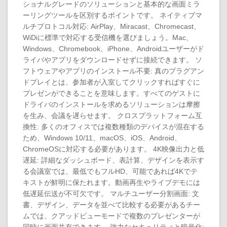
ショナルグレードのソリューションと基本的な画面ミラ
ーリングツールを区別するポイントです。 ネイティブマ
ルチプロトコル対応: AirPlay、Miracast、Chromecast、
WiDiに標準で対応する受信機を選びましょう。Mac、
Windows、Chromebook、iPhone、Androidユーザーがド
ライバやアプリをダウンロードせずに接続できます。 ソ
フトウェアやアプリのインストール不要: 真のプラグアン
ドプレイとは、参加者が入室してクリックすればすぐに
プレゼンができることを意味します。すべてのゲストに
ドライバのインストールを求めるソリューションは摩擦
を生み、会議を遅らせます。 クロスプラットフォーム互
換性: 多くのオフィスでは複数種類のデバイスが混在する
ため、Windows 10/11、macOS、iOS、Android、
ChromeOSに対応する必要があります。 4K映像出力と低
遅延: 詳細なダッシュボード、表計算、デザインを表示す
る会議室では、最低でもフルHD、可能であれば4Kでテ
キストが鮮明に保たれます。動画再生やライブデモには
低遅延伝送が不可欠です。 マルチユーザー分割画面: 文
書、デザイン、データを並べて比較する必要があるチー
ムでは、クアッドビューモードで複数のプレゼンターが