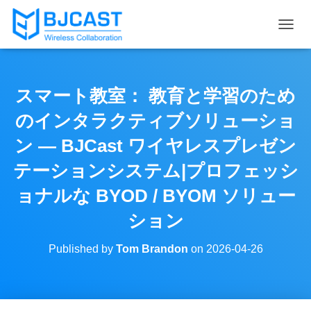
T
O
G
G
L
スマート教室： 教育と学習のため
E
N
のインタラクティブソリューショ
A
V
ン — BJCast ワイヤレスプレゼン
I
テーションシステム|プロフェッシ
G
A
ョナルな BYOD / BYOM ソリュー
T
I
ション
O
N
Published by
Tom Brandon
on
2026-04-26