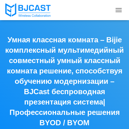
T
O
G
G
L
Умная классная комната – Bijie
E
N
комплексный мультимедийный
A
V
совместный умный классный
I
комната решение, способствуя
G
A
обучению модернизации –
T
I
BJCast беспроводная
O
N
презентация система|
Профессиональные решения
BYOD / BYOM