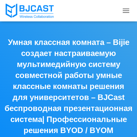
T
O
G
G
L
Умная классная комната – Bijie
E
N
создает настраиваемую
A
V
мультимедийную систему
I
совместной работы умные
G
A
классные комнаты решения
T
I
для университетов – BJCast
O
N
беспроводная презентационная
система| Профессиональные
решения BYOD / BYOM