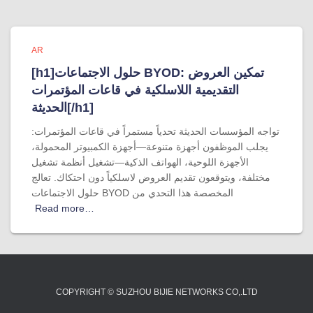
AR
[h1]حلول الاجتماعات BYOD: تمكين العروض
التقديمية اللاسلكية في قاعات المؤتمرات
الحديثة[/h1]
تواجه المؤسسات الحديثة تحدياً مستمراً في قاعات المؤتمرات:
يجلب الموظفون أجهزة متنوعة—أجهزة الكمبيوتر المحمولة،
الأجهزة اللوحية، الهواتف الذكية—تشغيل أنظمة تشغيل
مختلفة، ويتوقعون تقديم العروض لاسلكياً دون احتكاك. تعالج
حلول الاجتماعات BYOD المخصصة هذا التحدي من
Read more…
COPYRIGHT © SUZHOU BIJIE NETWORKS CO,.LTD