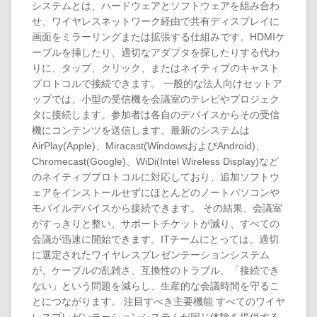
システムとは、ハードウェアとソフトウェアを組み合わ
せ、ワイヤレスネットワーク経由で共有ディスプレイに
画面をミラーリングまたは拡張する仕組みです。HDMIケ
ーブルを挿したり、適切なアダプタを探したりする代わ
りに、タップ、クリック、またはネイティブのキャスト
プロトコルで接続できます。 一般的な法人向けセットア
ップでは、小型の受信機を会議室のテレビやプロジェク
タに接続します。参加者は各自のデバイスからその受信
機にコンテンツを送信します。最新のシステムは
AirPlay(Apple)、Miracast(WindowsおよびAndroid)、
Chromecast(Google)、WiDi(Intel Wireless Display)など
のネイティブプロトコルに対応しており、追加ソフトウ
ェアをインストールせずにほとんどのノートパソコンや
モバイルデバイスから接続できます。 その結果、会議室
がすっきりと整い、サポートチケットが減り、すべての
会議が迅速に開始できます。ITチームにとっては、適切
に選定されたワイヤレスプレゼンテーションシステム
が、ケーブルの乱雑さ、互換性のトラブル、「接続でき
ない」という問題を減らし、生産的な会議時間を守るこ
とにつながります。 注目すべき主要機能 すべてのワイヤ