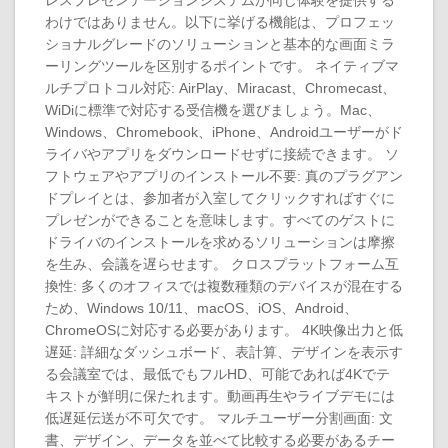
レスプレゼンテーションシステムが同じ体験を提供する
わけではありません。以下に挙げる機能は、プロフェッ
ショナルグレードのソリューションと基本的な画面ミラ
ーリングツールを区別するポイントです。 ネイティブマ
ルチプロトコル対応: AirPlay、Miracast、Chromecast、
WiDiに標準で対応する受信機を選びましょう。Mac、
Windows、Chromebook、iPhone、Androidユーザーがド
ライバやアプリをダウンロードせずに接続できます。 ソ
フトウェアやアプリのインストール不要: 真のプラグアン
ドプレイとは、参加者が入室してクリックすればすぐに
プレゼンができることを意味します。すべてのゲストに
ドライバのインストールを求めるソリューションは摩擦
を生み、会議を遅らせます。 クロスプラットフォーム互
換性: 多くのオフィスでは複数種類のデバイスが混在する
ため、Windows 10/11、macOS、iOS、Android、
ChromeOSに対応する必要があります。 4K映像出力と低
遅延: 詳細なダッシュボード、表計算、デザインを表示す
る会議室では、最低でもフルHD、可能であれば4Kでテ
キストが鮮明に保たれます。動画再生やライブデモには
低遅延伝送が不可欠です。 マルチユーザー分割画面: 文
書、デザイン、データを並べて比較する必要があるチー