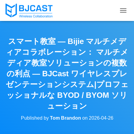
T
O
G
G
L
スマート教室 — Bijie マルチメデ
E
N
ィアコラボレーション： マルチメ
A
V
ディア教室ソリューションの複数
I
の利点 — BJCast ワイヤレスプレ
G
A
ゼンテーションシステム|プロフェ
T
I
ッショナルな BYOD / BYOM ソリ
O
N
ューション
Published by
Tom Brandon
on
2026-04-26