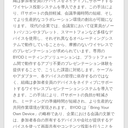
織は参加者全員のデバイスをネイティブにサポートする
ワイヤレス投影システムを導入できます。この手法によ
り、ITサポートの負担軽減、会議準備時間の短縮、そし
てより生産的なコラボレーション環境の創出が可能にな
ります。 現代の企業では、会議室において従業員がノー
トパソコンやタブレット、スマートフォンなど多様なデ
バイスを使用し、それぞれ異なるオペレーティングシス
テムで動作していることから、摩擦のないワイヤレスで
のプレゼンテーションが求められています。専用の
BYODミーティングソリューションは、プラットフォー
ム間で動作するアプリ不要のプレゼンテーション体験を
提供することで、こうした課題に対処します。ケーブル
やアダプター、各デバイスの管理に依存するのではな
く、組織は参加者全員のデバイスをネイティブにサポー
トするワイヤレスプレゼンテーションシステムを導入で
きます。この手法により、ITサポートの負担が軽減さ
れ、ミーティングの準備時間が短縮され、より生産的な
共同作業環境が実現されます。 BYOD は「Bring Your
Own Device」の略称であり、企業における会議の文脈で
は、参加者各自の所有するデバイスや会社が提供するデ
バイスを使って画面共有やコンテンツ投影を行うことを