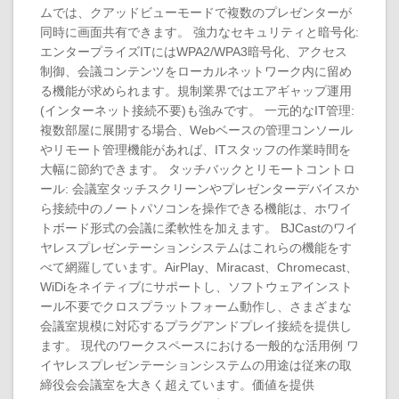
ムでは、クアッドビューモードで複数のプレゼンターが
同時に画面共有できます。 強力なセキュリティと暗号化:
エンタープライズITにはWPA2/WPA3暗号化、アクセス
制御、会議コンテンツをローカルネットワーク内に留め
る機能が求められます。規制業界ではエアギャップ運用
(インターネット接続不要)も強みです。 一元的なIT管理:
複数部屋に展開する場合、Webベースの管理コンソール
やリモート管理機能があれば、ITスタッフの作業時間を
大幅に節約できます。 タッチバックとリモートコントロ
ール: 会議室タッチスクリーンやプレゼンターデバイスか
ら接続中のノートパソコンを操作できる機能は、ホワイ
トボード形式の会議に柔軟性を加えます。 BJCastのワイ
ヤレスプレゼンテーションシステムはこれらの機能をす
べて網羅しています。AirPlay、Miracast、Chromecast、
WiDiをネイティブにサポートし、ソフトウェアインスト
ール不要でクロスプラットフォーム動作し、さまざまな
会議室規模に対応するプラグアンドプレイ接続を提供し
ます。 現代のワークスペースにおける一般的な活用例 ワ
イヤレスプレゼンテーションシステムの用途は従来の取
締役会会議室を大きく超えています。価値を提供