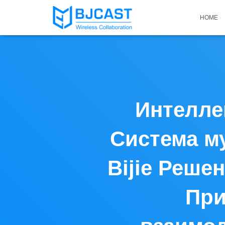
HOME
Интелле
Система м
Bijie Реше
При