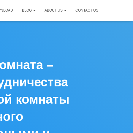
WNLOAD
BLOG
ABOUT US
CONTACT US
омната –
удничества
ной комнаты
ного