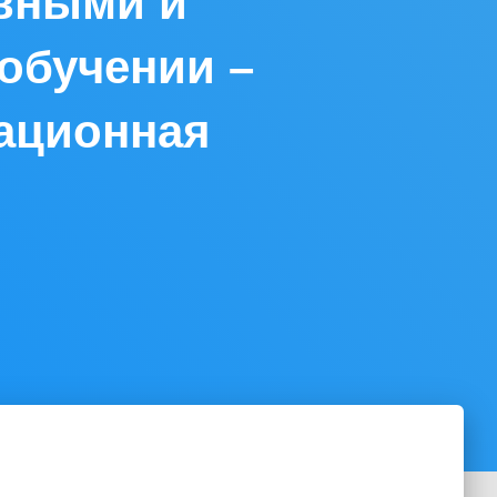
вными и
обучении –
тационная