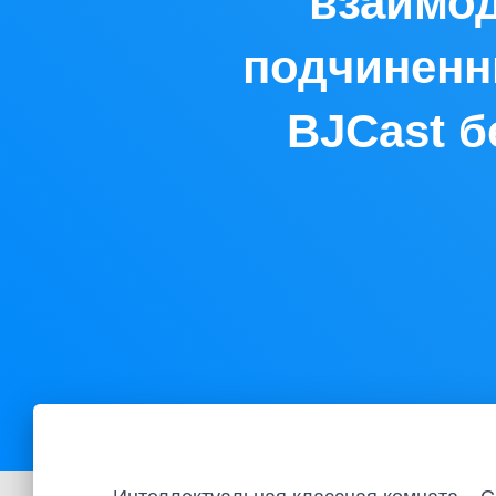
взаимо
подчиненн
BJCast б