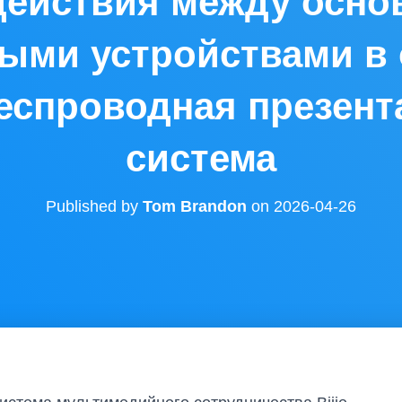
действия между осно
ыми устройствами в 
еспроводная презен
система
Published by
Tom Brandon
on
2026-04-26