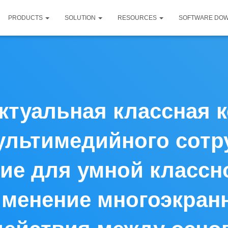
PRODUCTS
SOLUTION
RESOURCES
SOFTWARE DO
ктуальная классная к
ультимедийного сотр
ние для умной класс
менение многоэкран