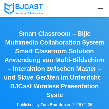
T
O
G
G
L
Smart Classroom – Bijie
E
N
Multimedia Collaboration System
A
V
Smart Classroom Solution
I
Anwendung von Multi-Bildschirm
G
A
– Interaktion zwischen Master –
T
I
und Slave-Geräten im Unterricht –
O
N
BJCast Wireless Präsentation
Syste
Published by
Tom Brandon
on
2026-04-26