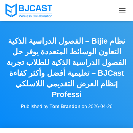
T
O
G
G
L
الفصول الدراسية الذكية – Bijie نظام
E
N
التعاون الوسائط المتعددة يوفر حل
A
V
الفصول الدراسية الذكية للطلاب تجربة
I
تعليمية أفضل وأكثر كفاءة – BJCast
G
A
نظام العرض التقديمي اللاسلكي|
T
I
Professi
O
N
Published by
Tom Brandon
on
2026-04-26