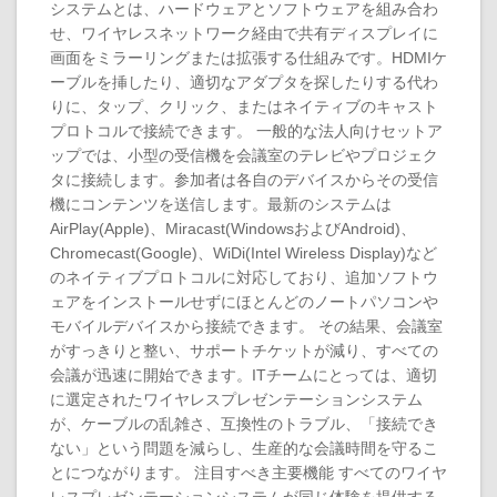
システムとは、ハードウェアとソフトウェアを組み合わ
せ、ワイヤレスネットワーク経由で共有ディスプレイに
画面をミラーリングまたは拡張する仕組みです。HDMIケ
ーブルを挿したり、適切なアダプタを探したりする代わ
りに、タップ、クリック、またはネイティブのキャスト
プロトコルで接続できます。 一般的な法人向けセットア
ップでは、小型の受信機を会議室のテレビやプロジェク
タに接続します。参加者は各自のデバイスからその受信
機にコンテンツを送信します。最新のシステムは
AirPlay(Apple)、Miracast(WindowsおよびAndroid)、
Chromecast(Google)、WiDi(Intel Wireless Display)など
のネイティブプロトコルに対応しており、追加ソフトウ
ェアをインストールせずにほとんどのノートパソコンや
モバイルデバイスから接続できます。 その結果、会議室
がすっきりと整い、サポートチケットが減り、すべての
会議が迅速に開始できます。ITチームにとっては、適切
に選定されたワイヤレスプレゼンテーションシステム
が、ケーブルの乱雑さ、互換性のトラブル、「接続でき
ない」という問題を減らし、生産的な会議時間を守るこ
とにつながります。 注目すべき主要機能 すべてのワイヤ