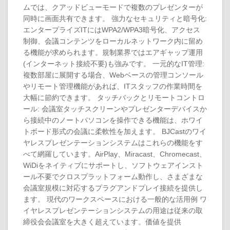
ムでは、クアッドビューモードで複数のプレゼンターが
同時に画面共有できます。 強力なセキュリティと暗号化:
エンタープライズITにはWPA2/WPA3暗号化、アクセス
制御、会議コンテンツをローカルネットワーク内に留め
る機能が求められます。規制業界ではエアギャップ運用
(インターネット接続不要)も強みです。 一元的なIT管理:
複数部屋に展開する場合、Webベースの管理コンソール
やリモート管理機能があれば、ITスタッフの作業時間を
大幅に節約できます。 タッチバックとリモートコントロ
ール: 会議室タッチスクリーンやプレゼンターデバイスか
ら接続中のノートパソコンを操作できる機能は、ホワイ
トボード形式の会議に柔軟性を加えます。 BJCastのワイ
ヤレスプレゼンテーションシステムはこれらの機能をす
べて網羅しています。AirPlay、Miracast、Chromecast、
WiDiをネイティブにサポートし、ソフトウェアインスト
ール不要でクロスプラットフォーム動作し、さまざまな
会議室規模に対応するプラグアンドプレイ接続を提供し
ます。 現代のワークスペースにおける一般的な活用例 ワ
イヤレスプレゼンテーションシステムの用途は従来の取
締役会会議室を大きく超えています。価値を提供