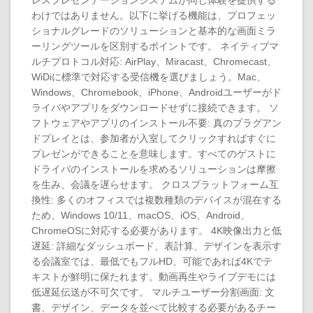
レスプレゼンテーションシステムが同じ体験を提供する
わけではありません。以下に挙げる機能は、プロフェッ
ショナルグレードのソリューションと基本的な画面ミラ
ーリングツールを区別するポイントです。 ネイティブマ
ルチプロトコル対応: AirPlay、Miracast、Chromecast、
WiDiに標準で対応する受信機を選びましょう。Mac、
Windows、Chromebook、iPhone、Androidユーザーがド
ライバやアプリをダウンロードせずに接続できます。 ソ
フトウェアやアプリのインストール不要: 真のプラグアン
ドプレイとは、参加者が入室してクリックすればすぐに
プレゼンができることを意味します。すべてのゲストに
ドライバのインストールを求めるソリューションは摩擦
を生み、会議を遅らせます。 クロスプラットフォーム互
換性: 多くのオフィスでは複数種類のデバイスが混在する
ため、Windows 10/11、macOS、iOS、Android、
ChromeOSに対応する必要があります。 4K映像出力と低
遅延: 詳細なダッシュボード、表計算、デザインを表示す
る会議室では、最低でもフルHD、可能であれば4Kでテ
キストが鮮明に保たれます。動画再生やライブデモには
低遅延伝送が不可欠です。 マルチユーザー分割画面: 文
書、デザイン、データを並べて比較する必要があるチー