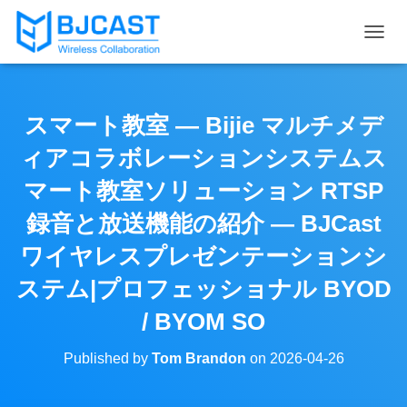
T
O
G
G
L
スマート教室 — Bijie マルチメデ
E
N
ィアコラボレーションシステムス
A
V
マート教室ソリューション RTSP
I
録音と放送機能の紹介 — BJCast
G
A
ワイヤレスプレゼンテーションシ
T
I
ステム|プロフェッショナル BYOD
O
N
/ BYOM SO
Published by
Tom Brandon
on
2026-04-26