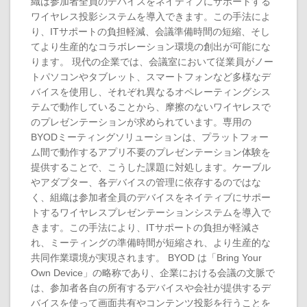
織は参加者全員のデバイスをネイティブにサポートする
ワイヤレス投影システムを導入できます。この手法によ
り、ITサポートの負担軽減、会議準備時間の短縮、そし
てより生産的なコラボレーション環境の創出が可能にな
ります。 現代の企業では、会議室において従業員がノー
トパソコンやタブレット、スマートフォンなど多様なデ
バイスを使用し、それぞれ異なるオペレーティングシス
テムで動作していることから、摩擦のないワイヤレスで
のプレゼンテーションが求められています。専用の
BYODミーティングソリューションは、プラットフォー
ム間で動作するアプリ不要のプレゼンテーション体験を
提供することで、こうした課題に対処します。ケーブル
やアダプター、各デバイスの管理に依存するのではな
く、組織は参加者全員のデバイスをネイティブにサポー
トするワイヤレスプレゼンテーションシステムを導入で
きます。この手法により、ITサポートの負担が軽減さ
れ、ミーティングの準備時間が短縮され、より生産的な
共同作業環境が実現されます。 BYOD は「Bring Your
Own Device」の略称であり、企業における会議の文脈で
は、参加者各自の所有するデバイスや会社が提供するデ
バイスを使って画面共有やコンテンツ投影を行うことを