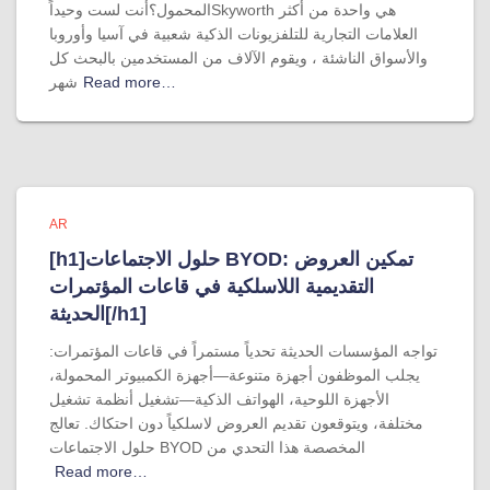
المحمول؟أنت لست وحيداًSkyworth هي واحدة من أكثر
العلامات التجارية للتلفزيونات الذكية شعبية في آسيا وأوروبا
والأسواق الناشئة ، ويقوم الآلاف من المستخدمين بالبحث كل
Read more…
شهر
AR
[h1]حلول الاجتماعات BYOD: تمكين العروض
التقديمية اللاسلكية في قاعات المؤتمرات
الحديثة[/h1]
تواجه المؤسسات الحديثة تحدياً مستمراً في قاعات المؤتمرات:
يجلب الموظفون أجهزة متنوعة—أجهزة الكمبيوتر المحمولة،
الأجهزة اللوحية، الهواتف الذكية—تشغيل أنظمة تشغيل
مختلفة، ويتوقعون تقديم العروض لاسلكياً دون احتكاك. تعالج
حلول الاجتماعات BYOD المخصصة هذا التحدي من
Read more…