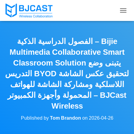
T
O
G
G
L
الفصول الدراسية الذكية – Bijie
E
N
Multimedia Collaborative Smart
A
V
Classroom Solution يتبنى وضع
I
التدريس BYOD لتحقيق عكس الشاشة
G
A
اللاسلكية ومشاركة الشاشة للهواتف
T
I
المحمولة وأجهزة الكمبيوتر – BJCast
O
N
Wireless
Published by
Tom Brandon
on
2026-04-26